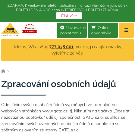
ZDARMA. K venkovním roletám žaluziím s montáží Vám dáme jako dárek
ROLETU DEN A NOC nebo INTERIÉROVOU ROLETU ZDARMA.
Číst více
Nezávazně
Online
poptat cenu
objednávka
Telefon, WhatsApp
777 038 001
. Volejte, posílejte obrázky,
vyřešíme za Vás.
>
Zpracování osobních údajů
Odesláním svých osobních údajů vyplněných ve formuláři na
webových stránkách www.gato.cz, tj. kliknutím na tlačítko „Odeslat
nezávaznou poptávku“ uděluji společnosti GATO s.r.o. souhlas se
zpracováním svých uvedených osobních údajů a souhlasím se
zpětným oslovením ze strany GATO s.r.o..