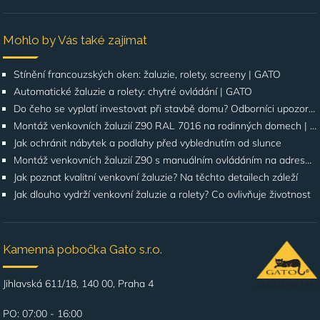
Mohlo by Vás také zajímat
Stínění francouzských oken: žaluzie, rolety, screeny | GATO
Automatické žaluzie a rolety: chytré ovládání | GATO
Do čeho se vyplatí investovat při stavbě domu? Odborníci upozorňují na stínění oken
Montáž venkovních žaluzií Z90 RAL 7016 na rodinných domech | Případová studie
Jak ochránit nábytek a podlahy před vyblednutím od slunce
Montáž venkovních žaluzií Z90 s manuálním ovládáním na adrese Štúrova, Praha 4
Jak poznat kvalitní venkovní žaluzie? Na těchto detailech záleží
Jak dlouho vydrží venkovní žaluzie a rolety? Co ovlivňuje životnost
Kamenná pobočka Gato s.r.o.
Jihlavská 611/18, 140 00, Praha 4
PO: 07:00 - 16:00