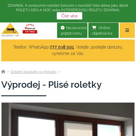
ZDARMA. K venkovním roletám žaluziím s montáží Vám dáme jako dárek
ROLETU DEN A NOC nebo INTERIÉROVOU ROLETU ZDARMA.
Číst více
Nezávazně
Online
poptat cenu
objednávka
Telefon, WhatsApp
777 038 001
. Volejte, posílejte obrázky,
vyřešíme za Vás.
>
Ostatní produkty a výprodej
>
Výprodej - Plisé roletky