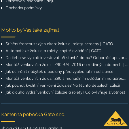
Zpracování osobních údajů
Obchodní podmínky
Mohlo by Vás také zajímat
Stínění francouzských oken: žaluzie, rolety, screeny | GATO
Automatické žaluzie a rolety: chytré ovládání | GATO
Do čeho se vyplatí investovat při stavbě domu? Odborníci upozorňují na stínění oken
Montáž venkovních žaluzií Z90 RAL 7016 na rodinných domech | Případová studie
Jak ochránit nábytek a podlahy před vyblednutím od slunce
Montáž venkovních žaluzií Z90 s manuálním ovládáním na adrese Štúrova, Praha 4
Jak poznat kvalitní venkovní žaluzie? Na těchto detailech záleží
Jak dlouho vydrží venkovní žaluzie a rolety? Co ovlivňuje životnost
Kamenná pobočka Gato s.r.o.
Jihlavská 611/18, 140 00, Praha 4