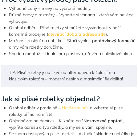
Výhodné ceny – Slevy na vybrané modely.
Různé barvy a rozměry – Vyberte si variantu, která vám nejlépe
vyhovuje.
Osobní odběr – Plisé roletky si můžete vyzvednout v naší
kamenné prodejně (
otevírací doba a adresa zde
).
Možnost zaslání na dobírku – Stačí vyplnit
poptávkový formulář
a my vám roletky doručíme.
Snadná montáž – Ideální pro plastová, dřevěná i hliníková okna.
TIP: Plisé roletky jsou skvělou alternativou k žaluziím a
klasickým roletám – moderní design a maximální flexibilita!
Jak si plisé roletky objednat?
Osobní odběr v prodejně –
Navštivte nás
a vyberte si plisé
roletky přímo na místě.
Objednávka na dobírku – Klikněte na "
Nezávazně poptat
",
vyplňte adresu a typ roletky, a my se s vámi spojíme.
Seznam dostupných plisé roletek – Aktuální skladová nabídka je