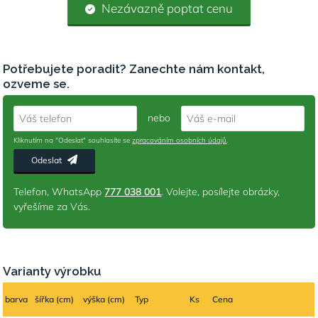
Nezávazně poptat cenu
Potřebujete poradit? Zanechte nám kontakt,
ozveme se.
nebo
Váš telefon
Váš e-mail
Kliknutím na "Odeslat" souhlasíte se
zpracováním osobních údajů
.
Odeslat
Telefon, WhatsApp
777 038 001
. Volejte, posílejte obrázky,
vyřešíme za Vás.
Varianty výrobku
barva
šířka (cm)
výška (cm)
Typ
Ks
Cena