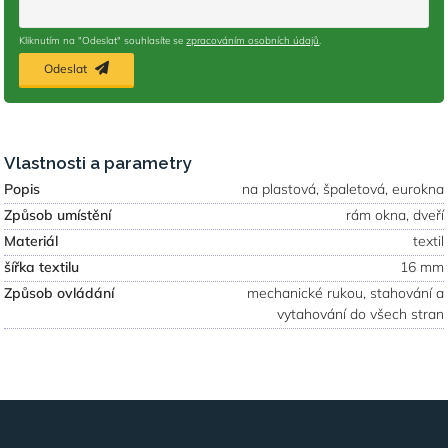
Kliknutím na "Odeslat" souhlasíte se
zpracováním osobních údajů
.
Odeslat
Vlastnosti a parametry
Popis
na plastová, špaletová, eurokna
Způsob umístění
rám okna, dveří
Materiál
textil
šířka textilu
16 mm
Způsob ovládání
mechanické rukou, stahování a
vytahování do všech stran