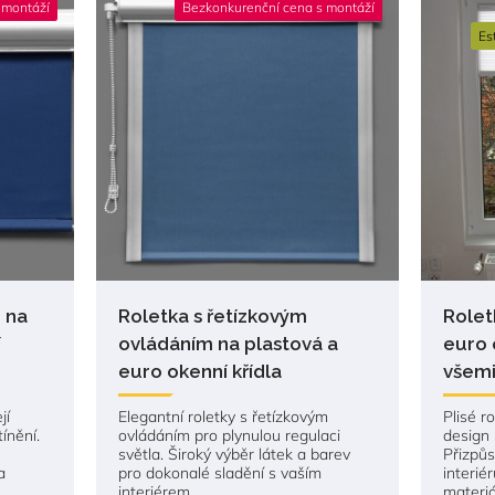
 montáží
Bezkonkurenční cena s montáží
Es
 na
Roletka s řetízkovým
Rolet
í
ovládáním na plastová a
euro o
euro okenní křídla
všemi
jí
Elegantní roletky s řetízkovým
Plisé r
ínění.
ovládáním pro plynulou regulaci
design s
světla. Široký výběr látek a barev
Přizpůs
a
pro dokonalé sladění s vaším
interié
interiérem.
materiá