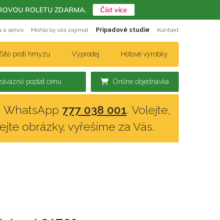
ERIÉROVOU ROLETU ZDARMA.
Číst více
 a servis
Mohlo by vás zajímat
Případové studie
Kontakt
Sítě proti hmyzu
Výprodej
Hotové výrobky
ávazně poptat cenu
Online objednávka
n, WhatsApp
777 038 001
. Volejte,
lejte obrázky, vyřešíme za Vás.