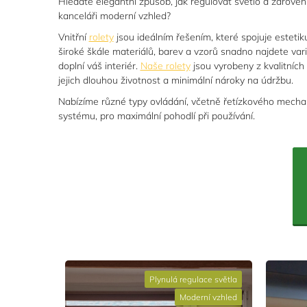
Hledáte elegantní způsob, jak regulovat světlo a zárov
kanceláři moderní vzhled?
Vnitřní
rolety
jsou ideálním řešením, které spojuje estetiku
široké škále materiálů, barev a vzorů snadno najdete var
doplní váš interiér.
Naše rolety
jsou vyrobeny z kvalitních
jejich dlouhou životnost a minimální nároky na údržbu.
Nabízíme různé typy ovládání, včetně řetízkového mecha
systému, pro maximální pohodlí při používání.
Plynulá regulace světla
Moderní vzhled