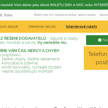
m s montáží Vám dáme jako dárek ROLETU DEN A NOC nebo INT
Řešení pro SVJ, bytová družstva, správu budov
Oprava
18, Praha
ovní žaluzie
Interiérové žaluzie
Interiérové rolety
EZ ŘEŠENÍ DODAVATELŮ
- žaluzie a rolety
Nez
ní, montáž a servis.
Vy neřešíte nic.
TŘÍME VÁM ČAS, NERVY A CHYBY
Telefo
te poptávku
žádné chyby, žádné reklamace
posí
konzultace zdarma
kontrola kvality, rychlejší dodání
nejste opuštěni po montáži