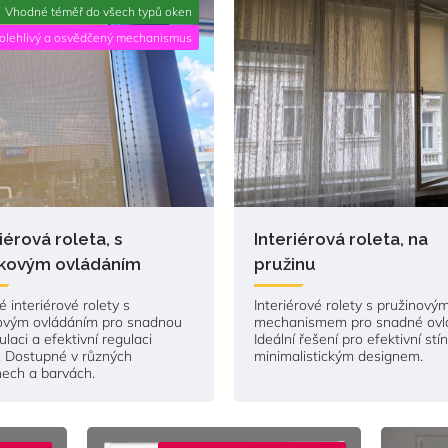
Vhodné téměř do všech typů oken
olehlivý a osvědčený mechanismus
iérová roleta, s
Interiérová roleta, na
zkovým ovládáním
pružinu
é interiérové rolety s
Interiérové rolety s pružinový
kovým ovládáním pro snadnou
mechanismem pro snadné ovlá
laci a efektivní regulaci
Ideální řešení pro efektivní stí
. Dostupné v různých
minimalistickým designem.
nech a barvách.