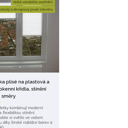
Velká variabilita zastínění
tetický a designový prvek interiéru
ka plisé na plastová a
kenní křídla, stínění
 směry
oletky kombinují moderní
 flexibilitou stínění.
obte si světlo ve vašem
ru díky široké nabídce barev a
lů.