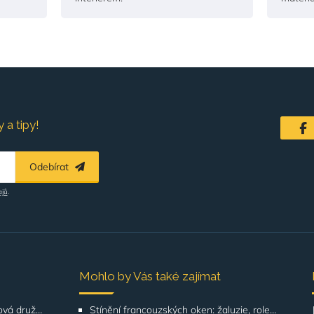
 a tipy!
Odebírat
ajů
.
Mohlo by Vás také zajímat
Řešení pro SVJ, bytová družstva, správu budov
Stínění francouzských oken: žaluzie, rolety, screeny | GATO