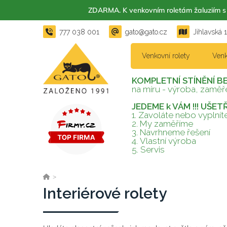
ZDARMA. K venkovním roletám žaluzií
777 038 001
gato@gato.cz
Jihlavská 
Venkovní rolety
Venk
KOMPLETNÍ STÍNĚNÍ B
na míru - výroba, zaměře
JEDEME k VÁM !!! UŠE
1. Zavoláte nebo vyplní
2.
My zaměříme
3.
Navrhneme řešení
4.
Vlastní výroba
5.
Servis
>
Interiérové rolety