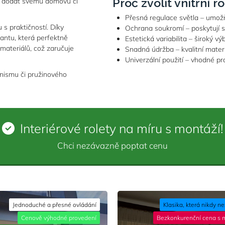
Proč zvolit vnitřní 
eň dodat svému domovu či
Přesná regulace světla – umožňu
 s praktičností. Díky
Ochrana soukromí – poskytují s
iantu, která perfektně
Estetická variabilita – široký v
 materiálů, což zaručuje
Snadná údržba – kvalitní materiá
Univerzální použití – vhodné pr
nismu či pružinového
Interiérové rolety na míru s montáží!
Chci nezávazně poptat cenu
Jednoduché a přesné ovládání
Klasika, která nikdy n
Cenově výhodné provedení
Bezkonkurenční cena s 