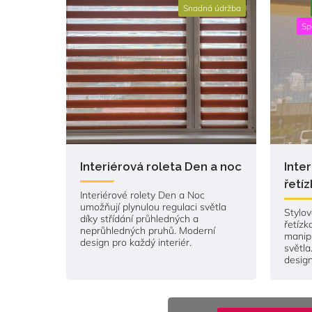
Snadná údržba
Sp
Interiérová roleta Den a noc
Inter
řetí
Interiérové rolety Den a Noc
umožňují plynulou regulaci světla
Stylov
díky střídání průhledných a
řetíz
neprůhledných pruhů. Moderní
manipu
design pro každý interiér.
světla
desig