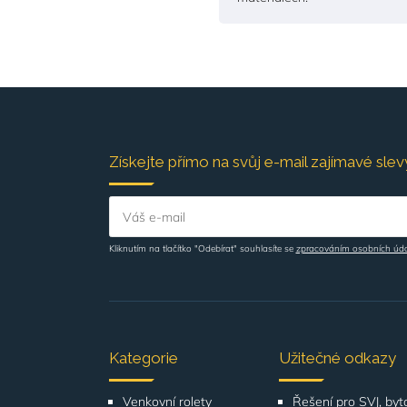
Získejte přímo na svůj e-mail zajímavé slevy
Váš e-mail
Kliknutím na tlačítko "Odebírat" souhlasíte se
zpracováním osobních úd
Kategorie
Užitečné odkazy
Venkovní rolety