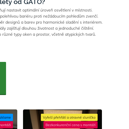
rolety od GATO?
jí nastavit optimální úroveň osvětlení v místnosti.​
polehlivou bariéru proti nežádoucím pohledům zvenčí.​
ýběr designů a barev pro harmonické sladění s interiérem.​
ly zajišťují dlouhou životnost a jednoduché čištění.​
o různé typy oken a prostor, včetně atypických tvarů.
ezklame
Vyřeší přehřátí a otravné sluníčko
montáží
Bezkonkurenční cena s montáží