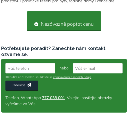
představují praktické řešení pro byty, rodinné domy i kanceláře.
Nezávazně poptat cenu
Potřebujete poradit? Zanechte nám kontakt,
ozveme se.
nebo
Váš telefon
Váš e-mail
Kliknutím na "Odeslat" souhlasíte se
zpracováním osobních údajů
.
Odeslat
Telefon, WhatsApp
777 038 001
. Volejte, posílejte obrázky,
vyřešíme za Vás.