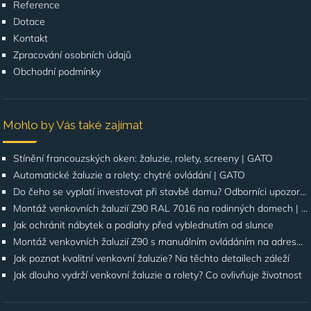
Reference
Dotace
Kontakt
Zpracování osobních údajů
Obchodní podmínky
Mohlo by Vás také zajímat
Stínění francouzských oken: žaluzie, rolety, screeny | GATO
Automatické žaluzie a rolety: chytré ovládání | GATO
Do čeho se vyplatí investovat při stavbě domu? Odborníci upozorňují na stínění oken
Montáž venkovních žaluzií Z90 RAL 7016 na rodinných domech | Případová studie
Jak ochránit nábytek a podlahy před vyblednutím od slunce
Montáž venkovních žaluzií Z90 s manuálním ovládáním na adrese Štúrova, Praha 4
Jak poznat kvalitní venkovní žaluzie? Na těchto detailech záleží
Jak dlouho vydrží venkovní žaluzie a rolety? Co ovlivňuje životnost