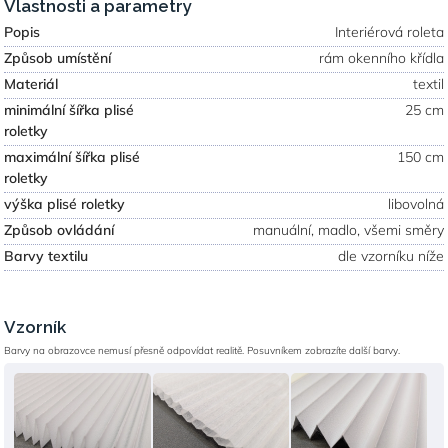
Vlastnosti a parametry
Popis
Interiérová roleta
Způsob umístění
rám okenního křídla
Materiál
textil
minimální šířka plisé
25 cm
roletky
maximální šířka plisé
150 cm
roletky
výška plisé roletky
libovolná
Způsob ovládání
manuální, madlo, všemi směry
Barvy textilu
dle vzorníku níže
Vzorník
Barvy na obrazovce nemusí přesně odpovídat realitě. Posuvníkem zobrazíte další barvy.