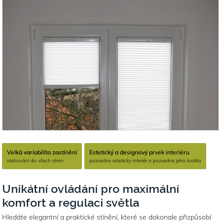
Velká variabilita zastínění
Estetický a designový prvek interiéru
stahování do všech stran
pozvedne esteticky interiér a pozvedne jeho kvalitu
Unikátní ovládání pro maximální
komfort a regulaci světla
Hledáte elegantní a praktické stínění, které se dokonale přizpůsobí