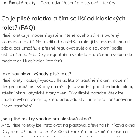
Římské rolety
– Dekorativní řešení pro stylové interiéry.
Co je plisé roletka a čím se liší od klasických
rolet? (FAQ)
Plisé roletka je moderní systém interiérového stínění tvořený
skládanou textilií. Na rozdíl od klasických rolet ji lze ovládat shora i
zdola, což umožňuje přesně regulovat světlo a soukromí podle
aktuálních potřeb. Díky elegantnímu vzhledu je oblíbenou volbou do
moderních i klasických interiérů.
Jaké jsou hlavní výhody plisé rolet?
Plisé rolety nabízejí vysokou flexibilitu při zastínění oken, moderní
design a možnost výroby na míru. Jsou vhodné pro standardní okna,
střešní okna i atypické tvary oken. Díky široké nabídce látek lze
snadno vybrat variantu, která odpovídá stylu interiéru i požadované
úrovni zastínění.
Jsou plisé roletky vhodné pro plastová okna?
Ano. Plisé roletky lze instalovat na plastová, dřevěná i hliníková okna.
Díky montáži na míru se přizpůsobí konkrétním rozměrům oken a