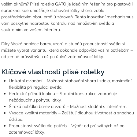
vašim oknům? Plisé roletka GATO je ideálním řešením pro plastová i
eurookna, kde umožňuje stahování látky shora, zdola i
prostřednictvím obou profilů zároveň. Tento inovativní mechanismus
vám poskytne naprostou kontrolu nad množstvím světla a
soukromím ve vašem interiéru.
Díky široké nabídce barev, vzorů a stupňů propustnosti světla si
můžete vybrat variantu, která dokonale odpovídá vašim potřebám –
od jemně průsvitných až po úplně zatemňovací látky.
Klíčové vlastnosti plisé roletky
Unikátní ovládání – Možnost stahování shora i zdola, maximální
flexibilita při regulaci světla.
Perfektní přilnutí k oknu – Stabilní konstrukce zabraňuje
nežádoucímu pohybu látky.
Široká nabídka barev a vzorů – Možnost sladění s interiérem.
Vysoce kvalitní materiály – Zajišťují dlouhou životnost a snadnou
údržbu.
Propustnost světla dle potřeb – Výběr od průsvitných až po
zatemňovací látky.