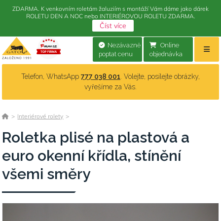
ZDARMA. K venkovním roletám žaluziím s montáží Vám dáme jako dárek
ROLETU DEN A NOC nebo INTERIÉROVOU ROLETU ZDARMA.
Číst více
Nezávazně
Online
poptat cenu
objednávka
Telefon, WhatsApp
777 038 001
. Volejte, posílejte obrázky,
vyřešíme za Vás.
>
Interiérové rolety
>
Roletka plisé na plastová a
euro okenní křídla, stínění
všemi směry