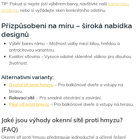
TIP: Pokud si nejste jistí výběrem barvy, navštivte naši
kamennou
prodejnu
nebo si vyžádejte sken konkrétního odstínu.
Přizpůsobení na míru – široká nabídka
designů
Výběr barev rámu – Možnost volby mezi bílou, hnědou a
antracitovou variantou.
Kvalitní síťovina – Vysoce odolné skleněné vlákno pro dlouhou
životnost.
Alternativní varianty:
Dveřní síť proti hmyzu
– Pro balkónové dveře a vstupy na
terasu.
Rolovací sítě
– Pro snadné otevírání a zavírání.
Plisé síť proti hmyzu
– Pro balkónové dveře a vstupy na terasu.
Jaké jsou výhody okenní sítě proti hmyzu?
(FAQ)
Okenní síť proti hmyzu představuje jednoduché a účinné řešení