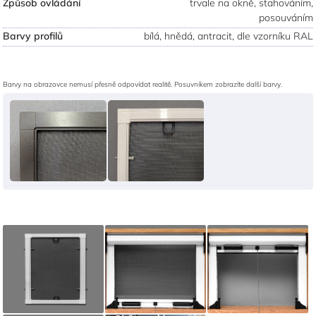
Způsob ovládání
trvale na okně, stahováním,
posouváním
Barvy profilů
bílá, hnědá, antracit, dle vzorníku RAL
Barvy na obrazovce nemusí přesně odpovídat realitě. Posuvníkem zobrazíte další barvy.