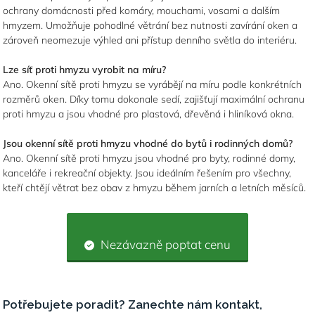
ochrany domácnosti před komáry, mouchami, vosami a dalším
hmyzem. Umožňuje pohodlné větrání bez nutnosti zavírání oken a
zároveň neomezuje výhled ani přístup denního světla do interiéru.
Lze síť proti hmyzu vyrobit na míru?
Ano. Okenní sítě proti hmyzu se vyrábějí na míru podle konkrétních
rozměrů oken. Díky tomu dokonale sedí, zajišťují maximální ochranu
proti hmyzu a jsou vhodné pro plastová, dřevěná i hliníková okna.
Jsou okenní sítě proti hmyzu vhodné do bytů i rodinných domů?
Ano. Okenní sítě proti hmyzu jsou vhodné pro byty, rodinné domy,
kanceláře i rekreační objekty. Jsou ideálním řešením pro všechny,
kteří chtějí větrat bez obav z hmyzu během jarních a letních měsíců.
Nezávazně poptat cenu
Potřebujete poradit? Zanechte nám kontakt,