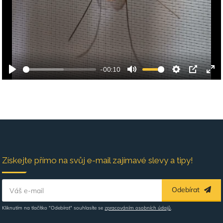
-00:10
Získejte přímo na svůj e-mail zajímavé slevy a tipy!
Odebírat
Váš e-mail
Kliknutím na tlačítko "Odebírat" souhlasíte se
zpracováním osobních údajů
.