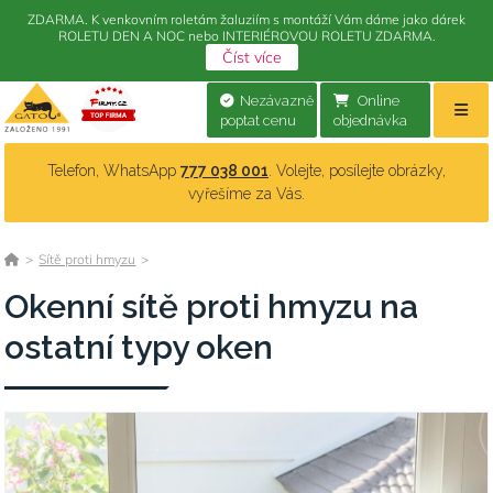
ZDARMA. K venkovním roletám žaluziím s montáží Vám dáme jako dárek
ROLETU DEN A NOC nebo INTERIÉROVOU ROLETU ZDARMA.
Číst více
Nezávazně
Online
poptat cenu
objednávka
Telefon, WhatsApp
777 038 001
. Volejte, posílejte obrázky,
vyřešíme za Vás.
>
Sítě proti hmyzu
>
Okenní sítě proti hmyzu na
ostatní typy oken