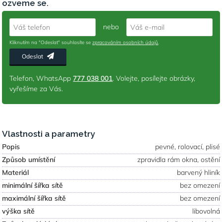
ozveme se.
nebo
Váš telefon
Váš e-mail
Kliknutím na "Odeslat" souhlasíte se
zpracováním osobních údajů
.
Odeslat
Telefon, WhatsApp
777 038 001
. Volejte, posílejte obrázky,
vyřešíme za Vás.
Vlastnosti a parametry
Popis
pevné, rolovací, plisé
Způsob umístění
zpravidla rám okna, ostění
Materiál
barvený hliník
minimální šířka sítě
bez omezení
maximální šířka sítě
bez omezení
výška sítě
libovolná