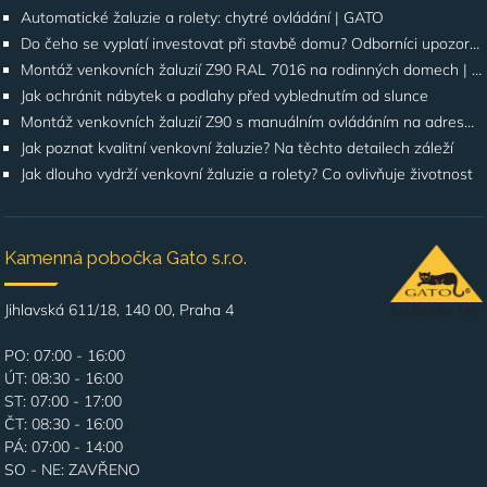
Automatické žaluzie a rolety: chytré ovládání | GATO
Do čeho se vyplatí investovat při stavbě domu? Odborníci upozorňují na stínění oken
Montáž venkovních žaluzií Z90 RAL 7016 na rodinných domech | Případová studie
Jak ochránit nábytek a podlahy před vyblednutím od slunce
Montáž venkovních žaluzií Z90 s manuálním ovládáním na adrese Štúrova, Praha 4
Jak poznat kvalitní venkovní žaluzie? Na těchto detailech záleží
Jak dlouho vydrží venkovní žaluzie a rolety? Co ovlivňuje životnost
Kamenná pobočka Gato s.r.o.
Jihlavská 611/18, 140 00, Praha 4
PO: 07:00 - 16:00
ÚT: 08:30 - 16:00
ST: 07:00 - 17:00
ČT: 08:30 - 16:00
PÁ: 07:00 - 14:00
SO - NE: ZAVŘENO