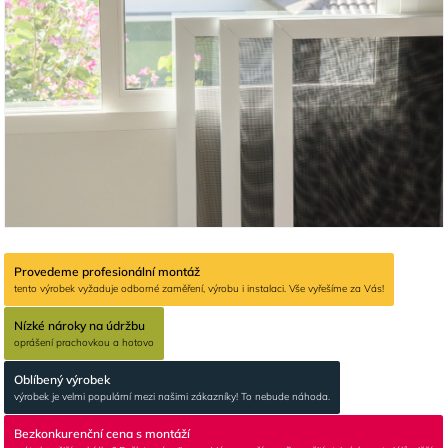
Provedeme profesionální montáž
tento výrobek vyžaduje odborné zaměření, výrobu i instalaci. Vše vyřešíme za Vás!
Nízké nároky na údržbu
oprášení prachovkou a hotovo
Oblíbený výrobek
výrobek je velmi populární mezi našimi zákazníky! To nebude náhoda.
Bezkonkurenční cena s montáží