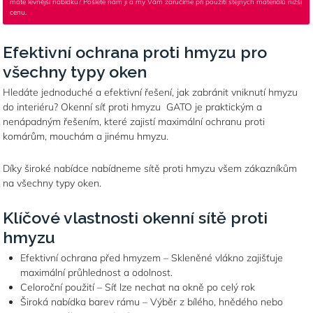
máte levnější nabídku? Pošlete nám ji a my Vám zaručíme při použití stejných materiálů nižší
cenu.
Efektivní ochrana proti hmyzu pro
všechny typy oken
Hledáte jednoduché a efektivní řešení, jak zabránit vniknutí hmyzu
do interiéru? Okenní síť proti hmyzu GATO je praktickým a
nenápadným řešením, které zajistí maximální ochranu proti
komárům, mouchám a jinému hmyzu.
Díky široké nabídce nabídneme sítě proti hmyzu všem zákazníkům
na všechny typy oken.
Klíčové vlastnosti okenní sítě proti
hmyzu
Efektivní ochrana před hmyzem – Skleněné vlákno zajišťuje
maximální průhlednost a odolnost.
Celoroční použití – Síť lze nechat na okně po celý rok
Široká nabídka barev rámu – Výběr z bílého, hnědého nebo