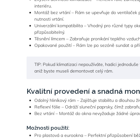
interiéru.
Montáž bez vrtání – Rám se upevňuje do ventilaček 
nutnosti vrtání.
Univerzální kompatibilita – Vhodný pro různé typy ok
přizpůsobitelný.
Těsnění límcem – Zabraňuje pronikání teplého vzduchu
Opakované použití – Rám lze po sezóně sundat a příš
TIP: Pokud klimatizaci nepoužíváte, hadici jednoduše
aniž byste museli demontovat celý rám.
Kvalitní provedení a snadná mon
Odolný hliníkový rám – Zajišťuje stabilitu a dlouhou ži
Reflexní fólie – Odráží sluneční paprsky, čímž zabraňu
Bez vrtání – Montáž do okna nevyžaduje žádné úpra
Možnosti použití:
Pro plastová a eurookna – Perfektní přizpůsobení b