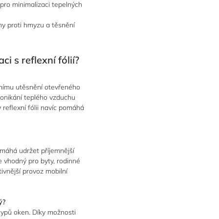
 pro minimalizaci tepelných
 proti hmyzu a těsnění
i s reflexní fólií?
tivnímu utěsnění otevřeného
ronikání teplého vzduchu
 reflexní fólii navíc pomáhá
pomáhá udržet příjemnější
Je vhodný pro byty, rodinné
ivnější provoz mobilní
ý?
 typů oken. Díky možnosti