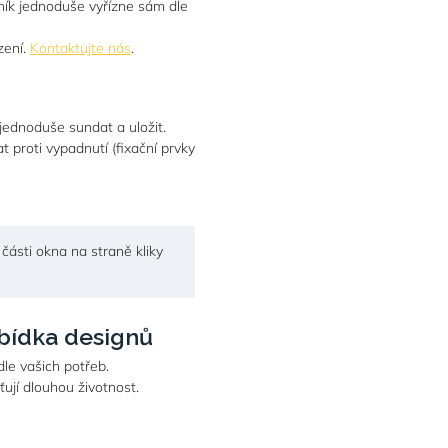
zník jednoduše vyřízne sám dle
zení.
Kontaktujte nás
.
ednoduše sundat a uložit.
 proti vypadnutí (fixační prvky
části okna na straně kliky
abídka designů
le vašich potřeb.
ťují dlouhou životnost.