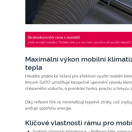
Bezkonkurenční cena s montáží
máte levnější nabídku? Pošlete nám ji a my Vám zaručíme při použití stejných 
Maximální výkon mobilní klimati
tepla
Hledáte praktické řešení pro efektivní využití mobilní klim
límcem GATO umožňuje bezpečné upevnění vývodu klimat
chlazeného vzduchu a pronikání horka, prachu a hmyzu z
Díky reflexní fólii se minimalizují tepelné ztráty, což zvyš
snižuje spotřebu energie.
Klíčové vlastnosti rámu pro mobi
Zvýšení účinnosti klimatizace – Reflexní fólie zamezu