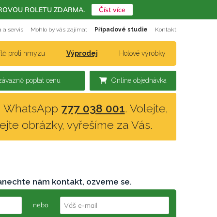
ERIÉROVOU ROLETU ZDARMA.
Číst více
 a servis
Mohlo by vás zajímat
Případové studie
Kontakt
ítě proti hmyzu
Výprodej
Hotové výrobky
ávazně poptat cenu
Online objednávka
n, WhatsApp
777 038 001
. Volejte,
lejte obrázky, vyřešíme za Vás.
anechte nám kontakt, ozveme se.
nebo
Váš e-mail