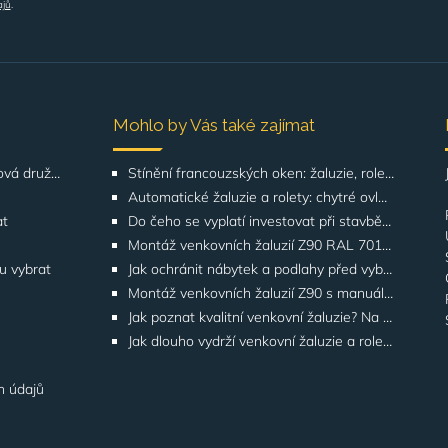
ajů
.
Mohlo by Vás také zajímat
Řešení pro SVJ, bytová družstva, správu budov
Stínění francouzských oken: žaluzie, rolety, screeny | GATO
Automatické žaluzie a rolety: chytré ovládání | GATO
at
Do čeho se vyplatí investovat při stavbě domu? Odborníci upozorňují na stínění oken
Montáž venkovních žaluzií Z90 RAL 7016 na rodinných domech | Případová studie
ku vybrat
Jak ochránit nábytek a podlahy před vyblednutím od slunce
Montáž venkovních žaluzií Z90 s manuálním ovládáním na adrese Štúrova, Praha 4
Jak poznat kvalitní venkovní žaluzie? Na těchto detailech záleží
Jak dlouho vydrží venkovní žaluzie a rolety? Co ovlivňuje životnost
h údajů
y