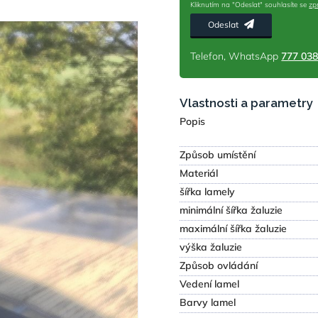
Kliknutím na "Odeslat" souhlasíte se
zp
Odeslat
Telefon, WhatsApp
777 038
Vlastnosti a parametry
Popis
Způsob umístění
Materiál
šířka lamely
minimální šířka žaluzie
maximální šířka žaluzie
výška žaluzie
Způsob ovládání
Vedení lamel
Barvy lamel