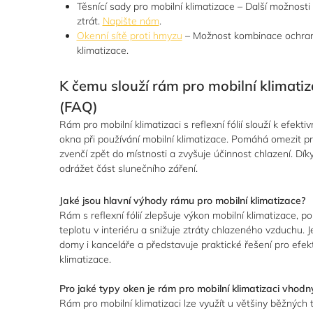
Těsnící sady pro mobilní klimatizace – Další možnosti
ztrát.
Napište nám
.
Okenní sítě proti hmyzu
– Možnost kombinace ochrany
klimatizace.
K čemu slouží rám pro mobilní klimatizac
(FAQ)
Rám pro mobilní klimatizaci s reflexní fólií slouží k efek
okna při používání mobilní klimatizace. Pomáhá omezit p
zvenčí zpět do místnosti a zvyšuje účinnost chlazení. Díky
odrážet část slunečního záření.
Jaké jsou hlavní výhody rámu pro mobilní klimatizace?
Rám s reflexní fólií zlepšuje výkon mobilní klimatizace, 
teplotu v interiéru a snižuje ztráty chlazeného vzduchu. 
domy i kanceláře a představuje praktické řešení pro efekt
klimatizace.
Pro jaké typy oken je rám pro mobilní klimatizaci vhodn
Rám pro mobilní klimatizaci lze využít u většiny běžných