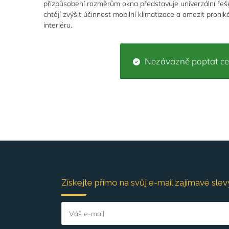
přizpůsobení rozměrům okna představuje univerzální řeše
chtějí zvýšit účinnost mobilní klimatizace a omezit proni
interiéru.
Nezávazně poptat c
Získejte přímo na svůj e-mail zajímavé slevy
Váš e-mail