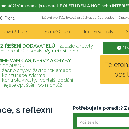
m s montáží Vám dáme jako dárek ROLETU DEN A NOC nebo INT
Řešení pro SVJ, bytová družstva, správu budov
Oprava
18, Praha
enkovní žaluzie
Interiérové žaluzie
Interiérové rolety
S
EZ ŘEŠENÍ DODAVATELŮ
- žaluzie a rolety
Nez
ní, montáž a servis.
Vy neřešíte nic.
TŘÍME VÁM ČAS, NERVY A CHYBY
Telefo
te poptávku
žádné chyby, žádné reklamace
posí
konzultace zdarma
kontrola kvality, rychlejší dodání
nejste opuštěni po montáži
ce, s reflexní
Potřebujete poradit? Z
Váš telefon