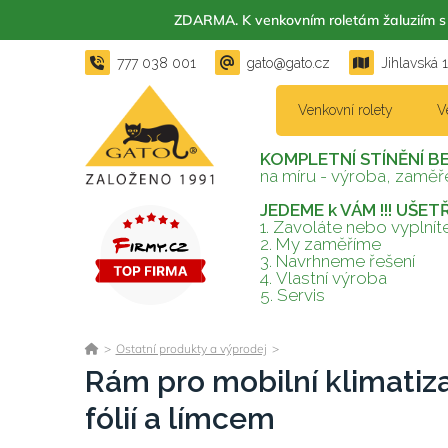
ZDARMA. K venkovním roletám žaluzií
777 038 001
gato@gato.cz
Jihlavská 
Venkovní rolety
V
KOMPLETNÍ STÍNĚNÍ B
na míru - výroba, zaměře
JEDEME k VÁM !!! UŠE
1. Zavoláte nebo vyplní
2.
My zaměříme
3.
Navrhneme řešení
4.
Vlastní výroba
5.
Servis
>
Ostatní produkty a výprodej
>
Rám pro mobilní klimatiza
fólií a límcem