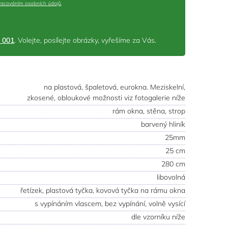
racováním osobních údajů
.
 001
. Volejte, posílejte obrázky, vyřešíme za Vás.
na plastová, špaletová, eurokna. Meziskelní,
zkosené, obloukové možnosti viz fotogalerie níže
rám okna, stěna, strop
barvený hliník
25mm
25 cm
280 cm
libovolná
řetízek, plastová tyčka, kovová tyčka na rámu okna
s vypínáním vlascem, bez vypínání, volně vysící
dle vzorníku níže