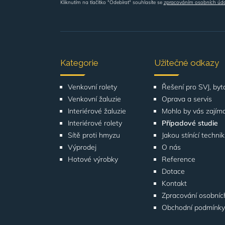
Kliknutím na tlačítko "Odebírat" souhlasíte se
zpracováním osobních úd
Kategorie
Užitečné odkazy
Venkovní rolety
Venkovní žaluzie
Oprava a servis
Interiérové žaluzie
Mohlo by vás zajím
Interiérové rolety
Případové studie
Sítě proti hmyzu
Jakou stínící techni
Výprodej
O nás
Hotové výrobky
Reference
Dotace
Kontakt
Zpracování osobníc
Obchodní podmínk