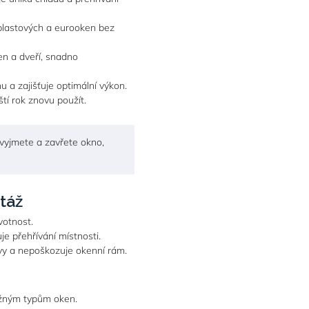
plastových a eurooken bez
en a dveří, snadno
 a zajišťuje optimální výkon.
tí rok znovu použít.
 vyjmete a zavřete okno,
táž
votnost.
je přehřívání místnosti.
vy a nepoškozuje okenní rám.
ěžným typům oken.