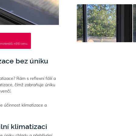
materiálů nižší cenu.
zace bez úniku
atizace? Rám s reflexní fólií a
izace, čímž zabraňuje úniku
venčí.
uje účinnost klimatizace a
lní klimatizaci
je úniku chladu a přehřívání