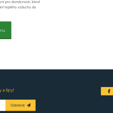
ní pro domácnosti, které
kání teplého vzduchu do
enu
 a tipy!
Odebírat