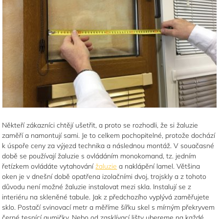
Někteří zákazníci chtějí ušetřit, a proto se rozhodli, že si žaluzie
zaměří a namontují sami. Je to celkem pochopitelné, protože dochází
k úspoře ceny za výjezd technika a následnou montáž. V souačasné
době se používají žaluzie s ovládáním monokomand, tz. jedním
řetízkem ovládáte vytahování
žaluzie
a naklápění lamel. Většina
oken je v dnešní době opatřena izolačními dvoj, trojskly a z tohoto
důvodu není možné žaluzie instalovat mezi skla. Instalují se z
interiéru na skleněné tabule. Jak z předchozího vyplývá zaměřujete
sklo. Postačí svinovací metr a měříme šířku skel s mírným překryvem
černé tesnící gumičky. Nebo od zasklívací lišty ubereme na každé