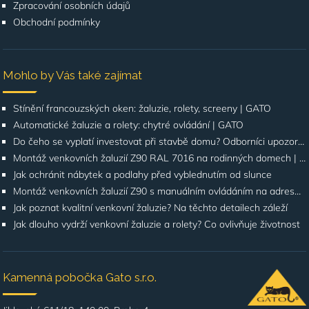
Zpracování osobních údajů
Obchodní podmínky
Mohlo by Vás také zajímat
Stínění francouzských oken: žaluzie, rolety, screeny | GATO
Automatické žaluzie a rolety: chytré ovládání | GATO
Do čeho se vyplatí investovat při stavbě domu? Odborníci upozorňují na stínění oken
Montáž venkovních žaluzií Z90 RAL 7016 na rodinných domech | Případová studie
Jak ochránit nábytek a podlahy před vyblednutím od slunce
Montáž venkovních žaluzií Z90 s manuálním ovládáním na adrese Štúrova, Praha 4
Jak poznat kvalitní venkovní žaluzie? Na těchto detailech záleží
Jak dlouho vydrží venkovní žaluzie a rolety? Co ovlivňuje životnost
Kamenná pobočka Gato s.r.o.