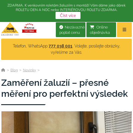
ZDARMA. K venkovním roletám žaluziím s montáží Vám dáme jako dárek
ROLETU DEN A NOC nebo INTERIÉROVOU ROLETU ZDARMA.
Číst více
Nezávazně
Online
poptat cenu
objednávka
Telefon, WhatsApp
777 038 001
. Volejte, posílejte obrázky,
vyřešíme za Vás.
>
Blog
>
Novinky
>
Zaměření žaluzií – přesné
měření pro perfektní výsledek