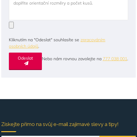
doplňte orientační rozměry a počet kusů.
Kliknutím na "Odeslat" souhlasíte se
zpracováním
osobních údajů
.
Odeslat
Nebo nám rovnou zavolejte na
777 038 001
.
Získejte přímo na svůj e-mail zajímavé slevy a tipy!