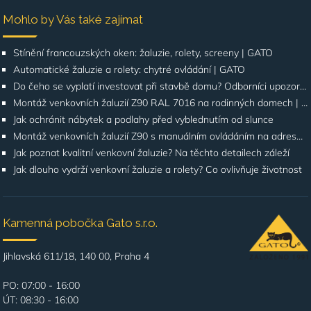
Mohlo by Vás také zajímat
Stínění francouzských oken: žaluzie, rolety, screeny | GATO
Automatické žaluzie a rolety: chytré ovládání | GATO
Do čeho se vyplatí investovat při stavbě domu? Odborníci upozorňují na stínění oken
Montáž venkovních žaluzií Z90 RAL 7016 na rodinných domech | Případová studie
Jak ochránit nábytek a podlahy před vyblednutím od slunce
Montáž venkovních žaluzií Z90 s manuálním ovládáním na adrese Štúrova, Praha 4
Jak poznat kvalitní venkovní žaluzie? Na těchto detailech záleží
Jak dlouho vydrží venkovní žaluzie a rolety? Co ovlivňuje životnost
Kamenná pobočka Gato s.r.o.
Jihlavská 611/18, 140 00, Praha 4
PO: 07:00 - 16:00
ÚT: 08:30 - 16:00