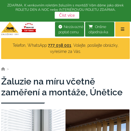
ZDARMA. K venkovním roletám žaluziím s montáží Vám dáme jako dárek
ROLETU DEN A NOC nebo INTERIÉROVOU ROLETU ZDARMA.
Číst více
Nezávazně
Online
poptat cenu
objednávka
Telefon, WhatsApp
777 038 001
. Volejte, posílejte obrázky,
vyřešíme za Vás.
>
Žaluzie na míru včetně
zaměření a montáže, Únětice