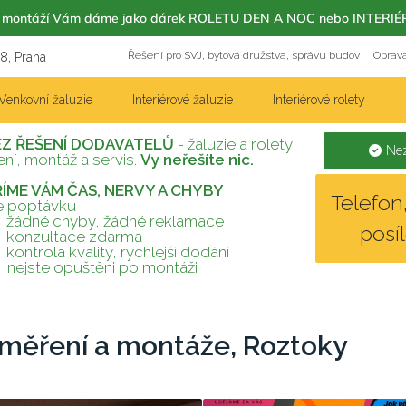
m s montáží Vám dáme jako dárek ROLETU DEN A NOC nebo INT
Řešení pro SVJ, bytová družstva, správu budov
Oprava
18, Praha
Venkovní žaluzie
Interiérové žaluzie
Interiérové rolety
EZ ŘEŠENÍ DODAVATELŮ
- žaluzie a rolety
Nez
ní, montáž a servis.
Vy neřešíte nic.
TŘÍME VÁM ČAS, NERVY A CHYBY
Telefo
te poptávku
žádné chyby, žádné reklamace
posí
konzultace zdarma
kontrola kvality, rychlejší dodání
nejste opuštěni po montáži
aměření a montáže, Roztoky