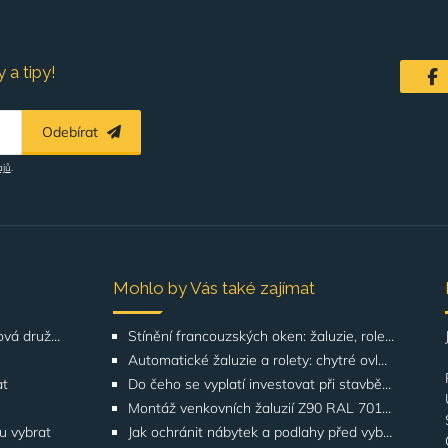
 a tipy!
Odebírat
ajů
.
Mohlo by Vás také zajímat
Řešení pro SVJ, bytová družstva, správu budov
Stínění francouzských oken: žaluzie, rolety, screeny | GATO
Automatické žaluzie a rolety: chytré ovládání | GATO
at
Do čeho se vyplatí investovat při stavbě domu? Odborníci upozorňují na stínění oken
Montáž venkovních žaluzií Z90 RAL 7016 na rodinných domech | Případová studie
ku vybrat
Jak ochránit nábytek a podlahy před vyblednutím od slunce