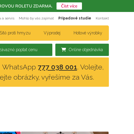
ERIÉROVOU ROLETU ZDARMA.
Číst více
 a servis
Mohlo by vás zajímat
Případové studie
Kontakt
Sítě proti hmyzu
Výprodej
Hotové výrobky
ávazně poptat cenu
Online objednávka
n, WhatsApp
777 038 001
. Volejte,
lejte obrázky, vyřešíme za Vás.