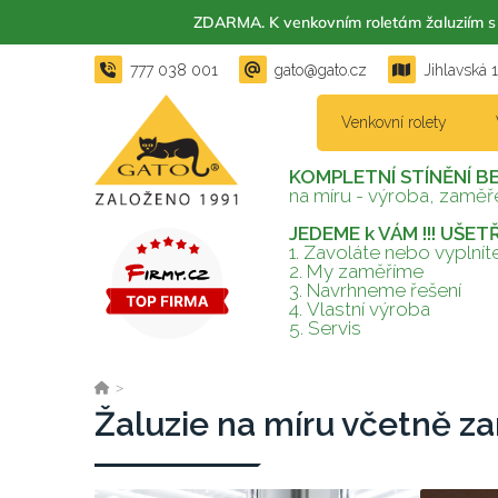
ZDARMA. K venkovním roletám žaluzií
777 038 001
gato@gato.cz
Jihlavská 
Venkovní rolety
KOMPLETNÍ STÍNĚNÍ B
na míru - výroba, zaměře
JEDEME k VÁM !!! UŠE
1. Zavoláte nebo vyplní
2.
My zaměříme
3.
Navrhneme řešení
4.
Vlastní výroba
5.
Servis
>
Žaluzie na míru včetně z