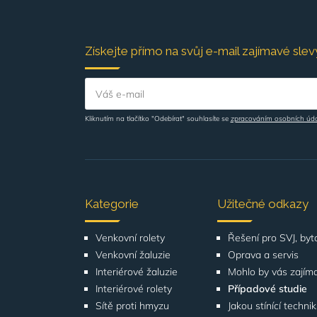
Získejte přímo na svůj e-mail zajímavé slevy
Váš e-mail
Kliknutím na tlačítko "Odebírat" souhlasíte se
zpracováním osobních úd
Kategorie
Užitečné odkazy
Venkovní rolety
Venkovní žaluzie
Oprava a servis
Interiérové žaluzie
Mohlo by vás zajím
Interiérové rolety
Případové studie
Sítě proti hmyzu
Jakou stínící techni