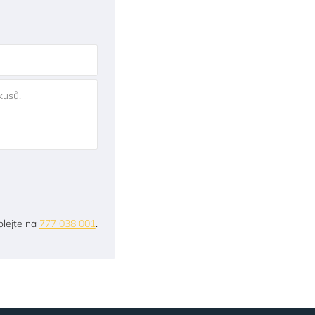
kusů.
lejte na
777 038 001
.