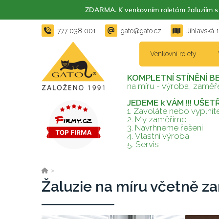
ZDARMA. K venkovním roletám žaluzií
777 038 001
gato@gato.cz
Jihlavská 
Venkovní rolety
KOMPLETNÍ STÍNĚNÍ B
na míru - výroba, zaměře
JEDEME k VÁM !!! UŠE
1. Zavoláte nebo vyplní
2.
My zaměříme
3.
Navrhneme řešení
4.
Vlastní výroba
5.
Servis
>
Žaluzie na míru včetně z