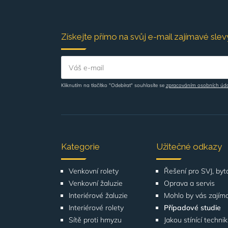
Získejte přímo na svůj e-mail zajímavé slevy
Váš e-mail
Kliknutím na tlačítko "Odebírat" souhlasíte se
zpracováním osobních úd
Kategorie
Užitečné odkazy
Venkovní rolety
Venkovní žaluzie
Oprava a servis
Interiérové žaluzie
Mohlo by vás zajím
Interiérové rolety
Případové studie
Sítě proti hmyzu
Jakou stínící techni