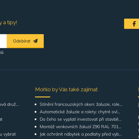
 a tipy!
Odebírat
ajů
.
Mohlo by Vás také zajímat
Řešení pro SVJ, bytová družstva, správu budov
Stínění francouzských oken: žaluzie, rolety, screeny | GATO
Automatické žaluzie a rolety: chytré ovládání | GATO
at
Do čeho se vyplatí investovat při stavbě domu? Odborníci upozorňují na stínění oken
Montáž venkovních žaluzií Z90 RAL 7016 na rodinných domech | Případová studie
ku vybrat
Jak ochránit nábytek a podlahy před vyblednutím od slunce