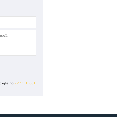
kusů.
lejte na
777 038 001
.