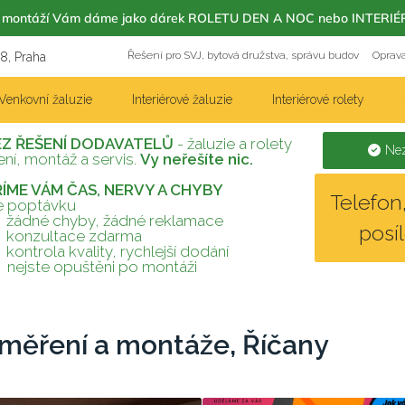
m s montáží Vám dáme jako dárek ROLETU DEN A NOC nebo INT
Řešení pro SVJ, bytová družstva, správu budov
Oprava
18, Praha
Venkovní žaluzie
Interiérové žaluzie
Interiérové rolety
EZ ŘEŠENÍ DODAVATELŮ
- žaluzie a rolety
Nez
ní, montáž a servis.
Vy neřešíte nic.
TŘÍME VÁM ČAS, NERVY A CHYBY
Telefo
te poptávku
žádné chyby, žádné reklamace
posí
konzultace zdarma
kontrola kvality, rychlejší dodání
nejste opuštěni po montáži
aměření a montáže, Říčany