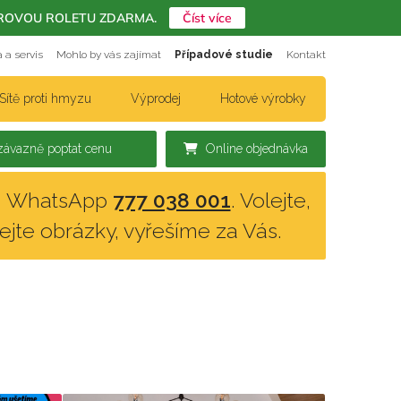
ERIÉROVOU ROLETU ZDARMA.
Číst více
 a servis
Mohlo by vás zajímat
Případové studie
Kontakt
Sítě proti hmyzu
Výprodej
Hotové výrobky
ávazně poptat cenu
Online objednávka
n, WhatsApp
777 038 001
. Volejte,
lejte obrázky, vyřešíme za Vás.