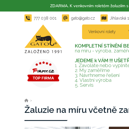
ZDARMA. K venkovním roletám žaluzií
777 038 001
gato@gato.cz
Jihlavská 
Venkovní rolety
KOMPLETNÍ STÍNĚNÍ B
na míru - výroba, zaměře
JEDEME k VÁM !!! UŠE
1. Zavoláte nebo vyplní
2.
My zaměříme
3.
Navrhneme řešení
4.
Vlastní výroba
5.
Servis
>
Žaluzie na míru včetně z