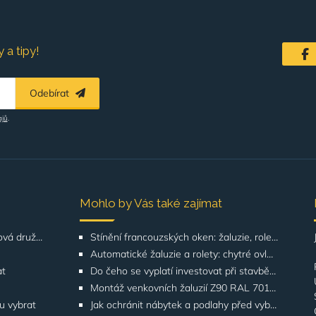
 a tipy!
Odebírat
ajů
.
Mohlo by Vás také zajímat
Řešení pro SVJ, bytová družstva, správu budov
Stínění francouzských oken: žaluzie, rolety, screeny | GATO
Automatické žaluzie a rolety: chytré ovládání | GATO
at
Do čeho se vyplatí investovat při stavbě domu? Odborníci upozorňují na stínění oken
Montáž venkovních žaluzií Z90 RAL 7016 na rodinných domech | Případová studie
ku vybrat
Jak ochránit nábytek a podlahy před vyblednutím od slunce