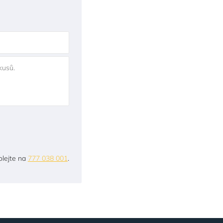
kusů.
lejte na
777 038 001
.