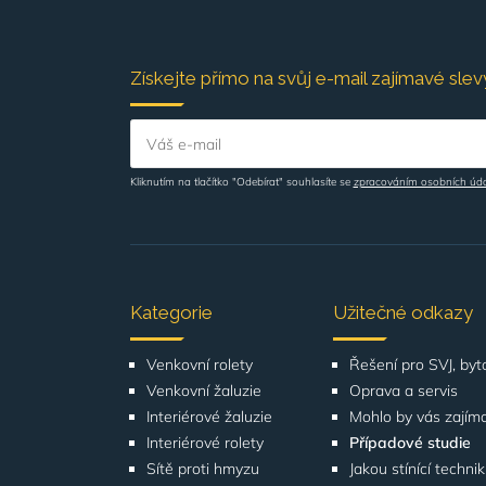
Získejte přímo na svůj e-mail zajímavé slevy
Váš e-mail
Kliknutím na tlačítko "Odebírat" souhlasíte se
zpracováním osobních úd
Kategorie
Užitečné odkazy
Venkovní rolety
Venkovní žaluzie
Oprava a servis
Interiérové žaluzie
Mohlo by vás zajím
Interiérové rolety
Případové studie
Sítě proti hmyzu
Jakou stínící techni