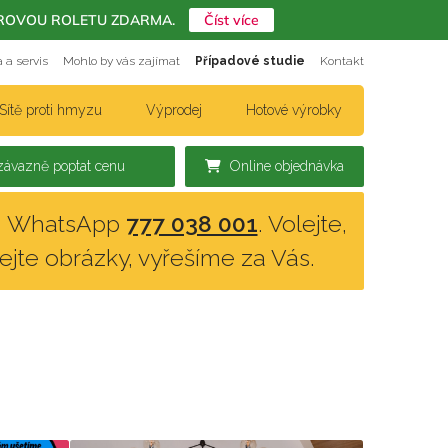
ERIÉROVOU ROLETU ZDARMA.
Číst více
 a servis
Mohlo by vás zajímat
Případové studie
Kontakt
Sítě proti hmyzu
Výprodej
Hotové výrobky
ávazně poptat cenu
Online objednávka
n, WhatsApp
777 038 001
. Volejte,
lejte obrázky, vyřešíme za Vás.