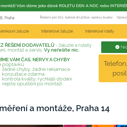
m s montáží Vám dáme jako dárek ROLETU DEN A NOC nebo INT
Řešení pro SVJ, bytová družstva, správu budov
Oprava
18, Praha
Venkovní žaluzie
Interiérové žaluzie
Interiérové rolety
EZ ŘEŠENÍ DODAVATELŮ
- žaluzie a rolety
Nez
ní, montáž a servis.
Vy neřešíte nic.
TŘÍME VÁM ČAS, NERVY A CHYBY
Telefo
te poptávku
žádné chyby, žádné reklamace
posí
konzultace zdarma
kontrola kvality, rychlejší dodání
nejste opuštěni po montáži
aměření a montáže, Praha 14