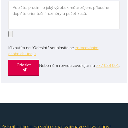
Popište, prosím, o jaký výrobek máte zájem, případně
doplňte orientační rozměry a počet kusů.
Kliknutím na "Odeslat" souhlasíte se
zpracováním
osobních údajů
.
Odeslat
Nebo nám rovnou zavolejte na
777 038 001
.
Získejte přímo na svůj e-mail zajímavé slevy a tipy!