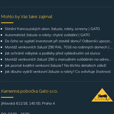
Mohlo by Vás také zajímat
Stínění francouzských oken: žaluzie, rolety, screeny | GATO
Automatické žaluzie a rolety: chytré ovládání | GATO
Do čeho se vyplatí investovat při stavbě domu? Odborníci upozorňují na stínění oken
Montáž venkovních žaluzií Z90 RAL 7016 na rodinných domech | Případová studie
Jak ochránit nábytek a podlahy před vyblednutím od slunce
Montáž venkovních žaluzií Z90 s manuálním ovládáním na adrese Štúrova, Praha 4
Jak poznat kvalitní venkovní žaluzie? Na těchto detailech záleží
Jak dlouho vydrží venkovní žaluzie a rolety? Co ovlivňuje životnost
Kamenná pobočka Gato s.r.o.
Jihlavská 611/18, 140 00, Praha 4