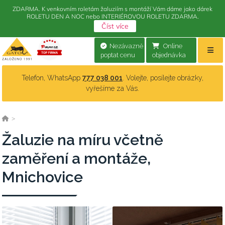
ZDARMA. K venkovním roletám žaluziím s montáží Vám dáme jako dárek
ROLETU DEN A NOC nebo INTERIÉROVOU ROLETU ZDARMA.
Číst více
Nezávazně
Online
poptat cenu
objednávka
Telefon, WhatsApp
777 038 001
. Volejte, posílejte obrázky,
vyřešíme za Vás.
>
Žaluzie na míru včetně
zaměření a montáže,
Mnichovice