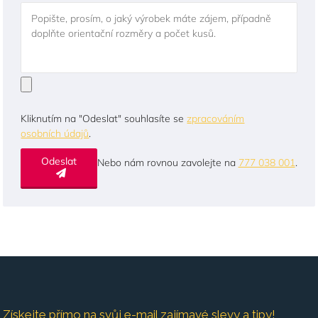
Popište, prosím, o jaký výrobek máte zájem, případně
doplňte orientační rozměry a počet kusů.
Kliknutím na "Odeslat" souhlasíte se
zpracováním
osobních údajů
.
Odeslat
Nebo nám rovnou zavolejte na
777 038 001
.
Získejte přímo na svůj e-mail zajímavé slevy a tipy!