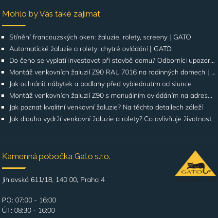
Mohlo by Vás také zajímat
Stínění francouzských oken: žaluzie, rolety, screeny | GATO
Automatické žaluzie a rolety: chytré ovládání | GATO
Do čeho se vyplatí investovat při stavbě domu? Odborníci upozorňují na stínění oken
Montáž venkovních žaluzií Z90 RAL 7016 na rodinných domech | Případová studie
Jak ochránit nábytek a podlahy před vyblednutím od slunce
Montáž venkovních žaluzií Z90 s manuálním ovládáním na adrese Štúrova, Praha 4
Jak poznat kvalitní venkovní žaluzie? Na těchto detailech záleží
Jak dlouho vydrží venkovní žaluzie a rolety? Co ovlivňuje životnost
Kamenná pobočka Gato s.r.o.
Jihlavská 611/18, 140 00, Praha 4
PO: 07:00 - 16:00
ÚT: 08:30 - 16:00