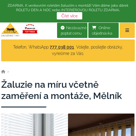
ZDARMA. K venkovním roletám žaluziím s montáží Vám dáme jako dárek
ROLETU DEN A NOC nebo INTERIÉROVOU ROLETU ZDARMA.
Číst více
Nezávazně
Online
poptat cenu
objednávka
Telefon, WhatsApp
777 038 001
. Volejte, posílejte obrázky,
vyřešíme za Vás.
>
Žaluzie na míru včetně
zaměření a montáže, Mělník