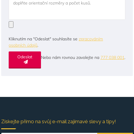
doplňte orientační rozměry a počet kusů.
Kliknutím na "Odeslat" souhlasíte se
zpracováním
osobních údajů
.
Odeslat
Nebo nám rovnou zavolejte na
777 038 001
.
Získejte přímo na svůj e-mail zajímavé slevy a tipy!