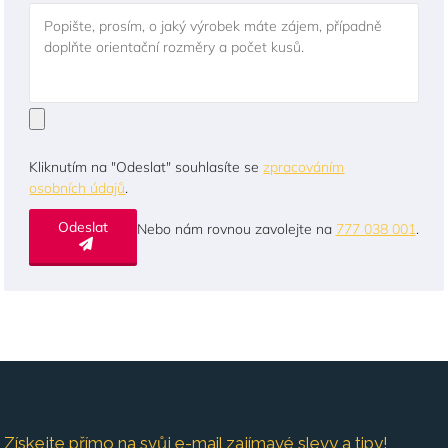
Popište, prosím, o jaký výrobek máte zájem, případně
doplňte orientační rozměry a počet kusů.
Kliknutím na "Odeslat" souhlasíte se
zpracováním
osobních údajů
.
Odeslat
Nebo nám rovnou zavolejte na
777 038 001
.
Získejte přímo na svůj e-mail zajímavé slevy a tipy!