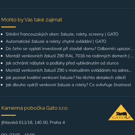
Mohlo by Vás také zajímat
Stínění francouzských oken: žaluzie, rolety, screeny | GATO
Automatické žaluzie a rolety: chytré ovládání | GATO
Do čeho se vyplatí investovat při stavbě domu? Odborníci upozorňují na stínění oken
Montáž venkovních žaluzií Z90 RAL 7016 na rodinných domech | Případová studie
Jak ochránit nábytek a podlahy před vyblednutím od slunce
Montáž venkovních žaluzií Z90 s manuálním ovládáním na adrese Štúrova, Praha 4
Jak poznat kvalitní venkovní žaluzie? Na těchto detailech záleží
Jak dlouho vydrží venkovní žaluzie a rolety? Co ovlivňuje životnost
Kamenná pobočka Gato s.r.o.
Jihlavská 611/18, 140 00, Praha 4