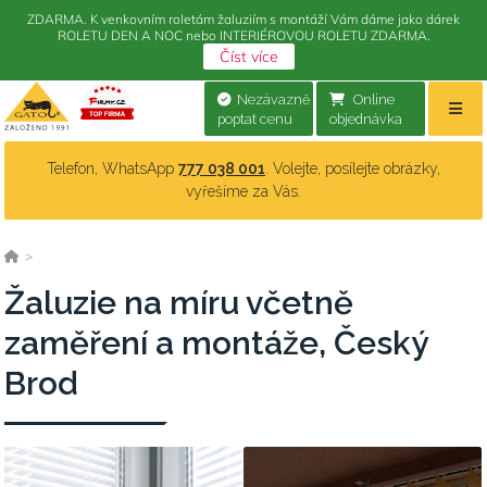
ZDARMA. K venkovním roletám žaluziím s montáží Vám dáme jako dárek
ROLETU DEN A NOC nebo INTERIÉROVOU ROLETU ZDARMA.
Číst více
Nezávazně
Online
poptat cenu
objednávka
Telefon, WhatsApp
777 038 001
. Volejte, posílejte obrázky,
vyřešíme za Vás.
>
Žaluzie na míru včetně
zaměření a montáže, Český
Brod