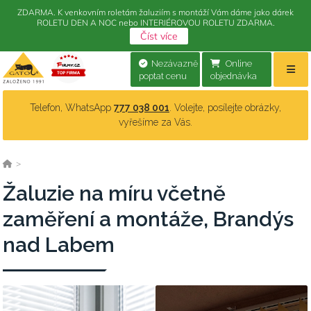
ZDARMA. K venkovním roletám žaluziím s montáží Vám dáme jako dárek
ROLETU DEN A NOC nebo INTERIÉROVOU ROLETU ZDARMA.
Číst více
Nezávazně
Online
poptat cenu
objednávka
Telefon, WhatsApp
777 038 001
. Volejte, posílejte obrázky,
vyřešíme za Vás.
>
Žaluzie na míru včetně
zaměření a montáže, Brandýs
nad Labem