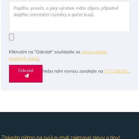
Popište, prosím, o jaký výrobek máte zájem, případně
doplňte orientační rozměry a počet kusů.
Kliknutím na "Odeslat" souhlasíte se
zpracováním
osobních údajů
.
Odeslat
Nebo nám rovnou zavolejte na
777 038 001
.
Získejte přímo na svůj e-mail zajímavé slevy a tipy!