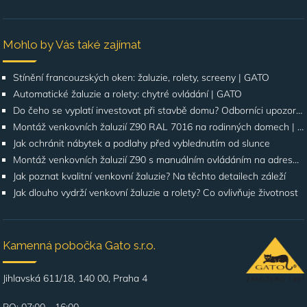
Mohlo by Vás také zajímat
Stínění francouzských oken: žaluzie, rolety, screeny | GATO
Automatické žaluzie a rolety: chytré ovládání | GATO
Do čeho se vyplatí investovat při stavbě domu? Odborníci upozorňují na stínění oken
Montáž venkovních žaluzií Z90 RAL 7016 na rodinných domech | Případová studie
Jak ochránit nábytek a podlahy před vyblednutím od slunce
Montáž venkovních žaluzií Z90 s manuálním ovládáním na adrese Štúrova, Praha 4
Jak poznat kvalitní venkovní žaluzie? Na těchto detailech záleží
Jak dlouho vydrží venkovní žaluzie a rolety? Co ovlivňuje životnost
Kamenná pobočka Gato s.r.o.
Jihlavská 611/18, 140 00, Praha 4