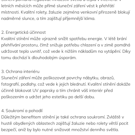
letních měsících může přímé sluneční záření vést k přehřátí
místnosti. Kvalitní rolety, žaluzie zejména venkovní přirozeně blokují
nadměrné slunce, a tím zajišťují příjemnější klima.
2. Energetická účinnost
Kvalitní stínění může výrazně snížit spotřebu energie. V létě brání
přehřívání prostoru, čímž snižuje potřebu chlazení a v zimě pomáhá
udržovat teplo uvnitř, což vede k nižším nákladům na vytápění. Díky
tomu dochází k dlouhodobým úsporám.
3. Ochrana interiéru
Sluneční záření může poškozovat povrchy nábytku, obrazů,
fotografií, podlahy, což vede k jejich blednutí. Kvalitní stínění dokáže
účinně blokovat UV paprsky a tím chránit váš interiér před
poškozením a udržet jeho estetiku po delší dobu.
4. Soukromí a pohodlí
Důležitým benefitem stínění je také ochrana soukromí. Zvláště v
hustě obydlených oblastech zajišťují žaluzie nebo rolety větší pocit
bezpečí, aniž by bylo nutné snižovat množství denního světla.