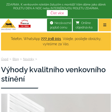
ZDARMA. K venkovním roletám žaluziím s montáží Vám dáme jako dárek
ROLETU DEN A NOC nebo INTERIÉROVOU ROLETU ZDARMA.
Číst více
Nezávazně
Online
poptat cenu
objednávka
Telefon, WhatsApp
777 038 001
. Volejte, posílejte obrázky,
vyřešíme za Vás.
Úvod
>
Blog
>
Novinky
>
Výhody kvalitního venkovního
stínění