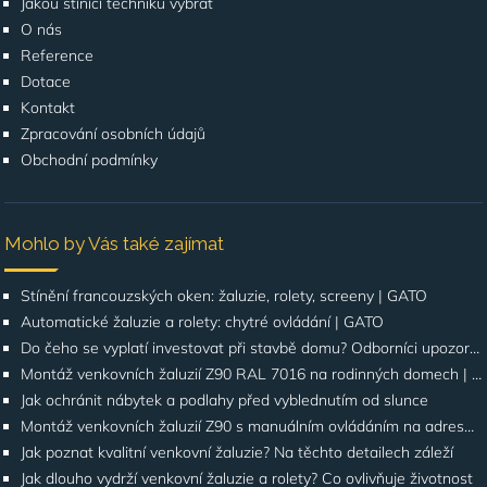
Jakou stínící techniku vybrat
O nás
Reference
Dotace
Kontakt
Zpracování osobních údajů
Obchodní podmínky
Mohlo by Vás také zajímat
Stínění francouzských oken: žaluzie, rolety, screeny | GATO
Automatické žaluzie a rolety: chytré ovládání | GATO
Do čeho se vyplatí investovat při stavbě domu? Odborníci upozorňují na stínění oken
Montáž venkovních žaluzií Z90 RAL 7016 na rodinných domech | Případová studie
Jak ochránit nábytek a podlahy před vyblednutím od slunce
Montáž venkovních žaluzií Z90 s manuálním ovládáním na adrese Štúrova, Praha 4
Jak poznat kvalitní venkovní žaluzie? Na těchto detailech záleží
Jak dlouho vydrží venkovní žaluzie a rolety? Co ovlivňuje životnost