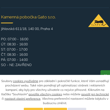
Kamenná pobočka Gato s.r.o.
Jihlavská 611/18, 140 00, Praha 4
PO: 07:00 - 16:00
ÚT: 08:30 - 16:00
ST: 07:00 - 17:00
ČT: 08:30 - 16:00
PÁ: 07:00 - 14:00
SO - NE: ZAVŘENO
P
Soubory
cookies využíváme
pro základní i pokročilé funkce, které Vám usnadňují
procházení webu. Také nám pomáhají při optimalizaci stránek i reklamních
kampaní, aby byly pro všechny uživatele co nejvíce přínosné. Kliknutím na
© 2026
GATO Praha
- všechna práva vyhrazena.
tlačítko "Souhlasím"
povolíte všechny cookies
nebo můžete
povolit jen technické
či
nastavit vlastní preference
. Všechna preferenční nastavení můžete kdykoliv v
budoucnu změnit.