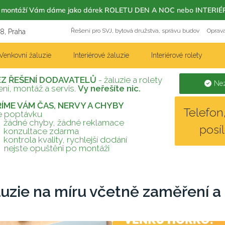
m s montáží Vám dáme jako dárek ROLETU DEN A NOC nebo INT
Řešení pro SVJ, bytová družstva, správu budov
Oprava
18, Praha
Venkovní žaluzie
Interiérové žaluzie
Interiérové rolety
EZ ŘEŠENÍ DODAVATELŮ
- žaluzie a rolety
Nez
ní, montáž a servis.
Vy neřešíte nic.
TŘÍME VÁM ČAS, NERVY A CHYBY
Telefo
te poptávku
žádné chyby, žádné reklamace
posí
konzultace zdarma
kontrola kvality, rychlejší dodání
nejste opuštěni po montáži
luzie na míru včetně zaměření a