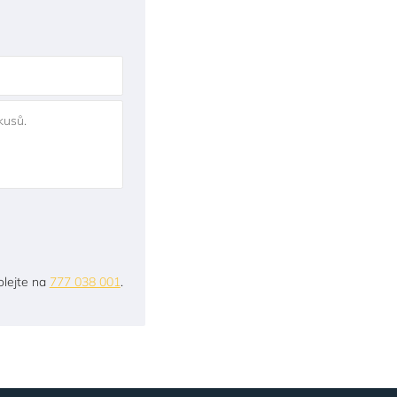
kusů.
lejte na
777 038 001
.