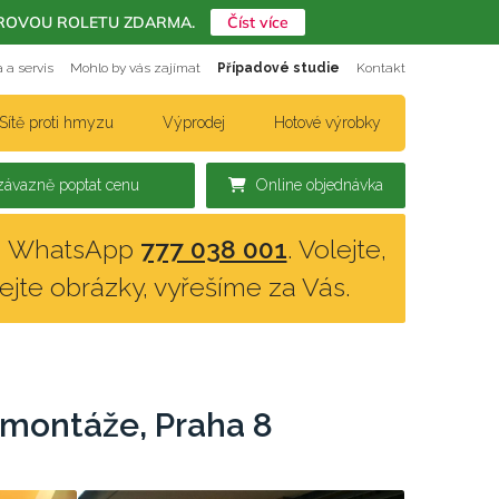
ERIÉROVOU ROLETU ZDARMA.
Číst více
 a servis
Mohlo by vás zajímat
Případové studie
Kontakt
Sítě proti hmyzu
Výprodej
Hotové výrobky
ávazně poptat cenu
Online objednávka
n, WhatsApp
777 038 001
. Volejte,
lejte obrázky, vyřešíme za Vás.
 montáže, Praha 8