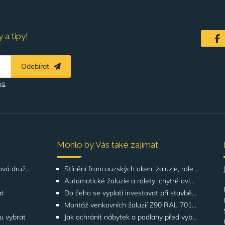
 a tipy!
Odebírat
ajů
.
Mohlo by Vás také zajímat
Řešení pro SVJ, bytová družstva, správu budov
Stínění francouzských oken: žaluzie, rolety, screeny | GATO
Automatické žaluzie a rolety: chytré ovládání | GATO
at
Do čeho se vyplatí investovat při stavbě domu? Odborníci upozorňují na stínění oken
Montáž venkovních žaluzií Z90 RAL 7016 na rodinných domech | Případová studie
ku vybrat
Jak ochránit nábytek a podlahy před vyblednutím od slunce