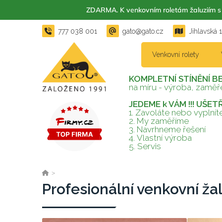
ZDARMA. K venkovním roletám žaluzií
777 038 001
gato@gato.cz
Jihlavská 
Venkovní rolety
KOMPLETNÍ STÍNĚNÍ B
na míru - výroba, zaměře
JEDEME k VÁM !!! UŠE
1. Zavoláte nebo vyplní
2.
My zaměříme
3.
Navrhneme řešení
4.
Vlastní výroba
5.
Servis
>
Profesionální venkovní ža