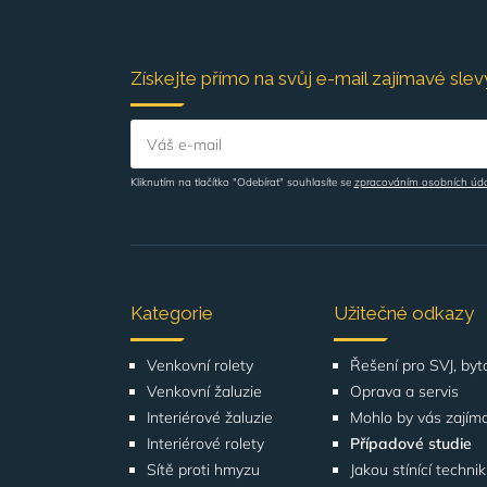
Získejte přímo na svůj e-mail zajímavé slevy
Váš e-mail
Kliknutím na tlačítko "Odebírat" souhlasíte se
zpracováním osobních úd
Kategorie
Užitečné odkazy
Venkovní rolety
Venkovní žaluzie
Oprava a servis
Interiérové žaluzie
Mohlo by vás zajím
Interiérové rolety
Případové studie
Sítě proti hmyzu
Jakou stínící techni