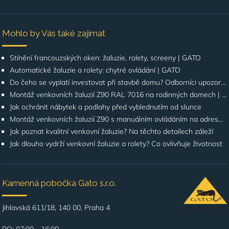
Mohlo by Vás také zajímat
Stínění francouzských oken: žaluzie, rolety, screeny | GATO
Automatické žaluzie a rolety: chytré ovládání | GATO
Do čeho se vyplatí investovat při stavbě domu? Odborníci upozorňují na stínění oken
Montáž venkovních žaluzií Z90 RAL 7016 na rodinných domech | Případová studie
Jak ochránit nábytek a podlahy před vyblednutím od slunce
Montáž venkovních žaluzií Z90 s manuálním ovládáním na adrese Štúrova, Praha 4
Jak poznat kvalitní venkovní žaluzie? Na těchto detailech záleží
Jak dlouho vydrží venkovní žaluzie a rolety? Co ovlivňuje životnost
Kamenná pobočka Gato s.r.o.
Jihlavská 611/18, 140 00, Praha 4