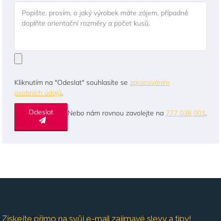
Popište, prosím, o jaký výrobek máte zájem, případně
doplňte orientační rozměry a počet kusů.
Kliknutím na "Odeslat" souhlasíte se
zpracováním
osobních údajů
.
Odeslat
Nebo nám rovnou zavolejte na
777 038 001
.
Získejte přímo na svůj e-mail zajímavé slevy a tipy!