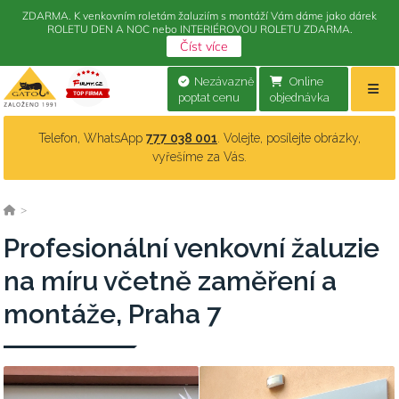
ZDARMA. K venkovním roletám žaluziím s montáží Vám dáme jako dárek
ROLETU DEN A NOC nebo INTERIÉROVOU ROLETU ZDARMA.
Číst více
Nezávazně
Online
poptat cenu
objednávka
Telefon, WhatsApp
777 038 001
. Volejte, posílejte obrázky,
vyřešíme za Vás.
>
Profesionální venkovní žaluzie
na míru včetně zaměření a
montáže, Praha 7