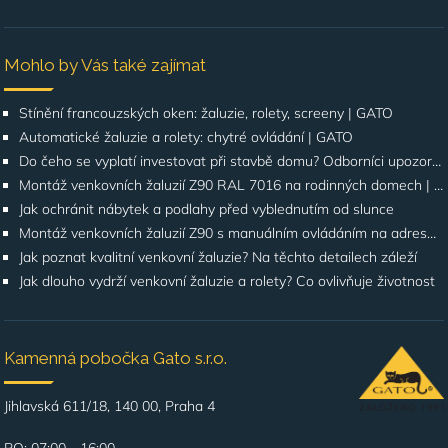
Mohlo by Vás také zajímat
Stínění francouzských oken: žaluzie, rolety, screeny | GATO
Automatické žaluzie a rolety: chytré ovládání | GATO
Do čeho se vyplatí investovat při stavbě domu? Odborníci upozorňují na stínění oken
Montáž venkovních žaluzií Z90 RAL 7016 na rodinných domech | Případová studie
Jak ochránit nábytek a podlahy před vyblednutím od slunce
Montáž venkovních žaluzií Z90 s manuálním ovládáním na adrese Štúrova, Praha 4
Jak poznat kvalitní venkovní žaluzie? Na těchto detailech záleží
Jak dlouho vydrží venkovní žaluzie a rolety? Co ovlivňuje životnost
Kamenná pobočka Gato s.r.o.
Jihlavská 611/18, 140 00, Praha 4