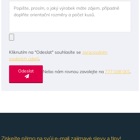
Popište, prosím, o jaký výrobek máte zájem, případně
doplňte orientační rozměry a počet kusů.
Kliknutím na "Odeslat" souhlasíte se
zpracováním
osobních údajů
.
Odeslat
Nebo nám rovnou zavolejte na
777 038 001
.
Získejte přímo na svůj e-mail zajímavé slevy a tipy!