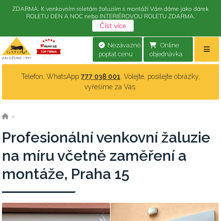
ZDARMA. K venkovním roletám žaluziím s montáží Vám dáme jako dárek
ROLETU DEN A NOC nebo INTERIÉROVOU ROLETU ZDARMA.
Číst více
Nezávazně
Online
poptat cenu
objednávka
Telefon, WhatsApp
777 038 001
. Volejte, posílejte obrázky,
vyřešíme za Vás.
>
Profesionální venkovní žaluzie
na míru včetně zaměření a
montáže, Praha 15