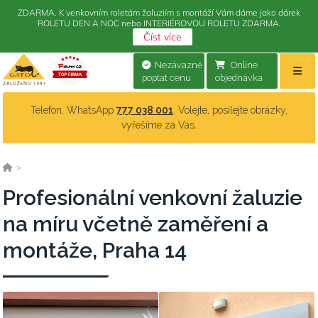
ZDARMA. K venkovním roletám žaluziím s montáží Vám dáme jako dárek
ROLETU DEN A NOC nebo INTERIÉROVOU ROLETU ZDARMA.
Číst více
Nezávazně
Online
poptat cenu
objednávka
Telefon, WhatsApp
777 038 001
. Volejte, posílejte obrázky,
vyřešíme za Vás.
>
Profesionální venkovní žaluzie
na míru včetně zaměření a
montáže, Praha 14