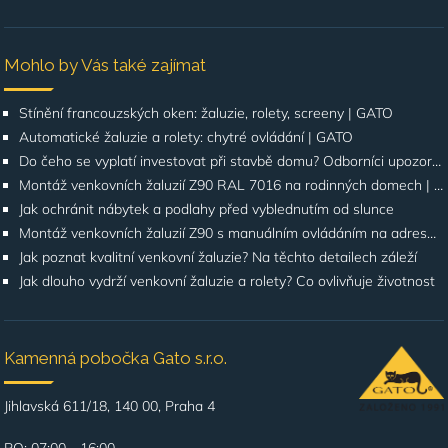
Mohlo by Vás také zajímat
Stínění francouzských oken: žaluzie, rolety, screeny | GATO
Automatické žaluzie a rolety: chytré ovládání | GATO
Do čeho se vyplatí investovat při stavbě domu? Odborníci upozorňují na stínění oken
Montáž venkovních žaluzií Z90 RAL 7016 na rodinných domech | Případová studie
Jak ochránit nábytek a podlahy před vyblednutím od slunce
Montáž venkovních žaluzií Z90 s manuálním ovládáním na adrese Štúrova, Praha 4
Jak poznat kvalitní venkovní žaluzie? Na těchto detailech záleží
Jak dlouho vydrží venkovní žaluzie a rolety? Co ovlivňuje životnost
Kamenná pobočka Gato s.r.o.
Jihlavská 611/18, 140 00, Praha 4