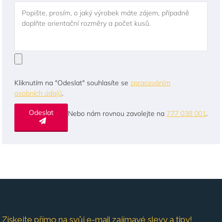
Popište, prosím, o jaký výrobek máte zájem, případně
doplňte orientační rozměry a počet kusů.
Kliknutím na "Odeslat" souhlasíte se
zpracováním
osobních údajů
.
Odeslat
Nebo nám rovnou zavolejte na
777 038 001
.
Získejte přímo na svůj e-mail zajímavé slevy a tipy!