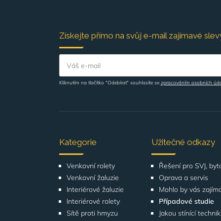
Získejte přímo na svůj e-mail zajímavé slevy
Váš e-mail
Kliknutím na tlačítko "Odebírat" souhlasíte se
zpracováním osobních úd
Kategorie
Užitečné odkazy
Venkovní rolety
Venkovní žaluzie
Oprava a servis
Interiérové žaluzie
Mohlo by vás zajím
Interiérové rolety
Případové studie
Sítě proti hmyzu
Jakou stínící techni