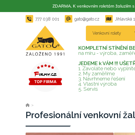
ZDARMA. K venkovním roletám žaluzií
777 038 001
gato@gato.cz
Jihlavská 
Venkovní rolety
KOMPLETNÍ STÍNĚNÍ B
na míru - výroba, zaměře
JEDEME k VÁM !!! UŠE
1. Zavoláte nebo vyplní
2.
My zaměříme
3.
Navrhneme řešení
4.
Vlastní výroba
5.
Servis
>
Profesionální venkovní ža