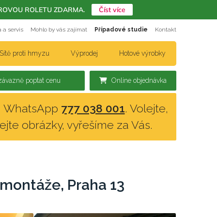
ERIÉROVOU ROLETU ZDARMA.
Číst více
 a servis
Mohlo by vás zajímat
Případové studie
Kontakt
Sítě proti hmyzu
Výprodej
Hotové výrobky
ávazně poptat cenu
Online objednávka
n, WhatsApp
777 038 001
. Volejte,
lejte obrázky, vyřešíme za Vás.
 montáže, Praha 13