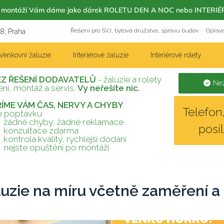
m s montáží Vám dáme jako dárek ROLETU DEN A NOC nebo INT
Řešení pro SVJ, bytová družstva, správu budov
Oprava
18, Praha
Venkovní žaluzie
Interiérové žaluzie
Interiérové rolety
EZ ŘEŠENÍ DODAVATELŮ
- žaluzie a rolety
Nez
ní, montáž a servis.
Vy neřešíte nic.
TŘÍME VÁM ČAS, NERVY A CHYBY
Telefo
te poptávku
žádné chyby, žádné reklamace
posí
konzultace zdarma
kontrola kvality, rychlejší dodání
nejste opuštěni po montáži
luzie na míru včetně zaměření a