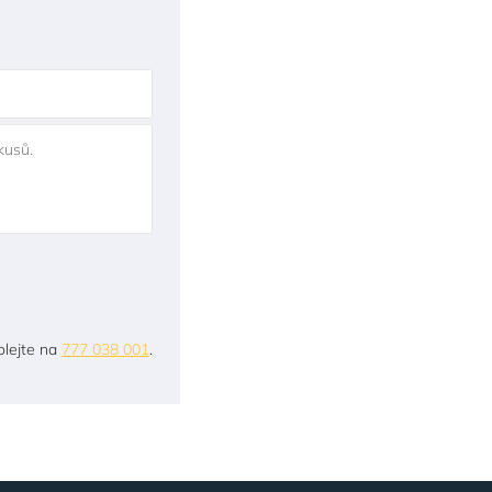
kusů.
lejte na
777 038 001
.