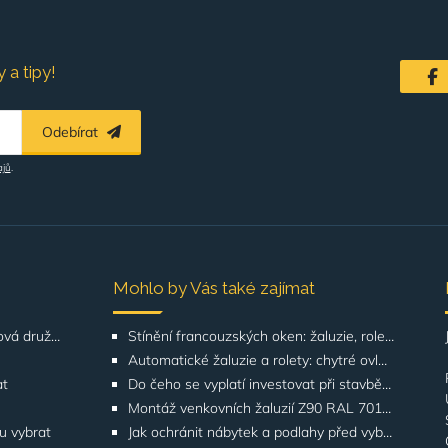
 a tipy!
Odebírat
ajů
.
Mohlo by Vás také zajímat
Řešení pro SVJ, bytová družstva, správu budov
Stínění francouzských oken: žaluzie, rolety, screeny | GATO
Automatické žaluzie a rolety: chytré ovládání | GATO
at
Do čeho se vyplatí investovat při stavbě domu? Odborníci upozorňují na stínění oken
Montáž venkovních žaluzií Z90 RAL 7016 na rodinných domech | Případová studie
ku vybrat
Jak ochránit nábytek a podlahy před vyblednutím od slunce