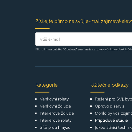
Získejte přímo na svůj e-mail zajímavé slevy
Váš e-mail
Kliknutím na tlačítko "Odebírat" souhlasíte se
zpracováním osobních úd
Kategorie
Užitečné odkazy
Venkovní rolety
Venkovní žaluzie
Oprava a servis
Interiérové žaluzie
Mohlo by vás zajím
Interiérové rolety
Případové studie
Sítě proti hmyzu
Jakou stínící techni