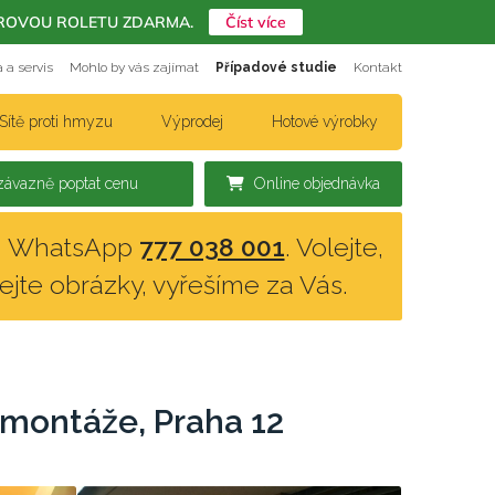
ERIÉROVOU ROLETU ZDARMA.
Číst více
 a servis
Mohlo by vás zajímat
Případové studie
Kontakt
Sítě proti hmyzu
Výprodej
Hotové výrobky
ávazně poptat cenu
Online objednávka
n, WhatsApp
777 038 001
. Volejte,
lejte obrázky, vyřešíme za Vás.
 montáže, Praha 12