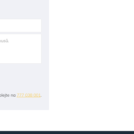
kusů.
lejte na
777 038 001
.