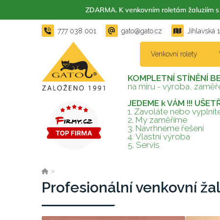
ZDARMA. K venkovním roletám žaluzií
777 038 001
gato@gato.cz
Jihlavská 
Venkovní rolety
KOMPLETNÍ STÍNĚNÍ B
na míru - výroba, zaměře
JEDEME k VÁM !!! UŠE
1. Zavoláte nebo vyplní
2.
My zaměříme
3.
Navrhneme řešení
4.
Vlastní výroba
5.
Servis
>
Profesionální venkovní ža