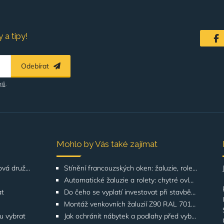
 a tipy!
Odebírat
ajů
.
Mohlo by Vás také zajímat
Řešení pro SVJ, bytová družstva, správu budov
Stínění francouzských oken: žaluzie, rolety, screeny | GATO
Automatické žaluzie a rolety: chytré ovládání | GATO
at
Do čeho se vyplatí investovat při stavbě domu? Odborníci upozorňují na stínění oken
Montáž venkovních žaluzií Z90 RAL 7016 na rodinných domech | Případová studie
ku vybrat
Jak ochránit nábytek a podlahy před vyblednutím od slunce