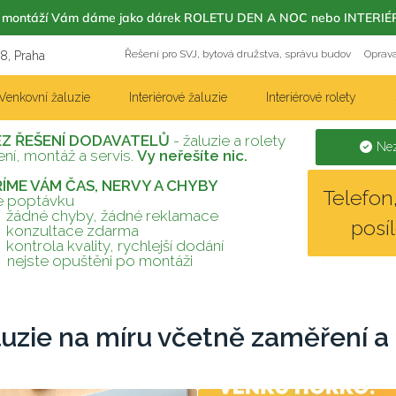
m s montáží Vám dáme jako dárek ROLETU DEN A NOC nebo INT
Řešení pro SVJ, bytová družstva, správu budov
Oprava
18, Praha
Venkovní žaluzie
Interiérové žaluzie
Interiérové rolety
EZ ŘEŠENÍ DODAVATELŮ
- žaluzie a rolety
Nez
ní, montáž a servis.
Vy neřešíte nic.
TŘÍME VÁM ČAS, NERVY A CHYBY
Telefo
te poptávku
žádné chyby, žádné reklamace
posí
konzultace zdarma
kontrola kvality, rychlejší dodání
nejste opuštěni po montáži
luzie na míru včetně zaměření a