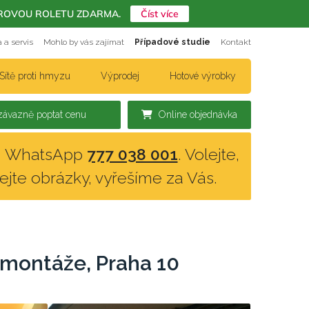
ERIÉROVOU ROLETU ZDARMA.
Číst více
 a servis
Mohlo by vás zajímat
Případové studie
Kontakt
Sítě proti hmyzu
Výprodej
Hotové výrobky
ávazně poptat cenu
Online objednávka
n, WhatsApp
777 038 001
. Volejte,
lejte obrázky, vyřešíme za Vás.
 montáže, Praha 10