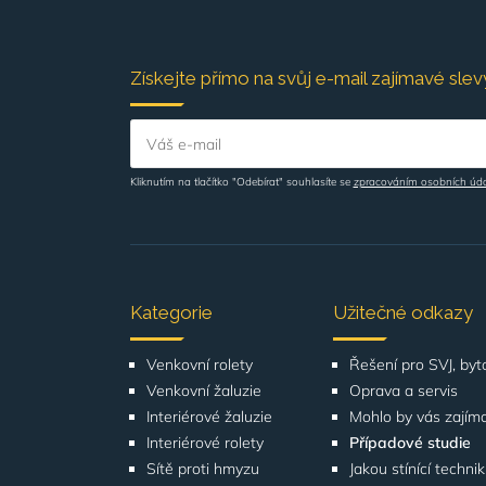
Získejte přímo na svůj e-mail zajímavé slevy
Váš e-mail
Kliknutím na tlačítko "Odebírat" souhlasíte se
zpracováním osobních úd
Kategorie
Užitečné odkazy
Venkovní rolety
Venkovní žaluzie
Oprava a servis
Interiérové žaluzie
Mohlo by vás zajím
Interiérové rolety
Případové studie
Sítě proti hmyzu
Jakou stínící techni