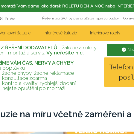
m s montáží Vám dáme jako dárek ROLETU DEN A NOC nebo INT
Řešení pro SVJ, bytová družstva, správu budov
Oprava
18, Praha
Venkovní žaluzie
Interiérové žaluzie
Interiérové rolety
EZ ŘEŠENÍ DODAVATELŮ
- žaluzie a rolety
Nez
ní, montáž a servis.
Vy neřešíte nic.
TŘÍME VÁM ČAS, NERVY A CHYBY
Telefo
te poptávku
žádné chyby, žádné reklamace
posí
konzultace zdarma
kontrola kvality, rychlejší dodání
nejste opuštěni po montáži
luzie na míru včetně zaměření a