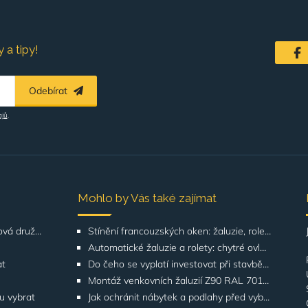
 a tipy!
Odebírat
ajů
.
Mohlo by Vás také zajímat
Řešení pro SVJ, bytová družstva, správu budov
Stínění francouzských oken: žaluzie, rolety, screeny | GATO
Automatické žaluzie a rolety: chytré ovládání | GATO
at
Do čeho se vyplatí investovat při stavbě domu? Odborníci upozorňují na stínění oken
Montáž venkovních žaluzií Z90 RAL 7016 na rodinných domech | Případová studie
ku vybrat
Jak ochránit nábytek a podlahy před vyblednutím od slunce