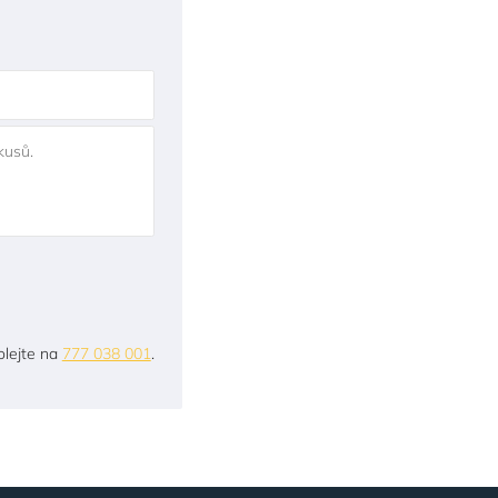
kusů.
lejte na
777 038 001
.