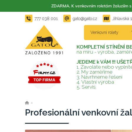
ZDARMA. K venkovním roletám žaluzií
777 038 001
gato@gato.cz
Jihlavská 
Venkovní rolety
KOMPLETNÍ STÍNĚNÍ B
na míru - výroba, zaměře
JEDEME k VÁM !!! UŠE
1. Zavoláte nebo vyplní
2.
My zaměříme
3.
Navrhneme řešení
4.
Vlastní výroba
5.
Servis
>
Profesionální venkovní ža