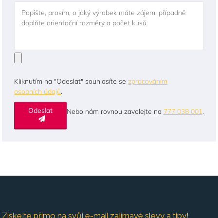
Popište, prosím, o jaký výrobek máte zájem, případně
doplňte orientační rozměry a počet kusů.
Kliknutím na "Odeslat" souhlasíte se
zpracováním
osobních údajů
.
Odeslat
Nebo nám rovnou zavolejte na
777 038 001
.
Získejte přímo na svůj e-mail zajímavé slevy a tipy!