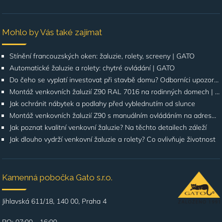
Mohlo by Vás také zajímat
Stínění francouzských oken: žaluzie, rolety, screeny | GATO
Automatické žaluzie a rolety: chytré ovládání | GATO
Do čeho se vyplatí investovat při stavbě domu? Odborníci upozorňují na stínění oken
Montáž venkovních žaluzií Z90 RAL 7016 na rodinných domech | Případová studie
Jak ochránit nábytek a podlahy před vyblednutím od slunce
Montáž venkovních žaluzií Z90 s manuálním ovládáním na adrese Štúrova, Praha 4
Jak poznat kvalitní venkovní žaluzie? Na těchto detailech záleží
Jak dlouho vydrží venkovní žaluzie a rolety? Co ovlivňuje životnost
Kamenná pobočka Gato s.r.o.
Jihlavská 611/18, 140 00, Praha 4