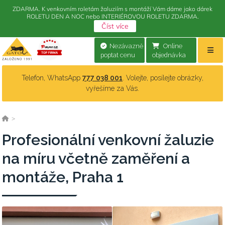
ZDARMA. K venkovním roletám žaluziím s montáží Vám dáme jako dárek
ROLETU DEN A NOC nebo INTERIÉROVOU ROLETU ZDARMA.
Číst více
Nezávazně
Online
poptat cenu
objednávka
Telefon, WhatsApp
777 038 001
. Volejte, posílejte obrázky,
vyřešíme za Vás.
>
Profesionální venkovní žaluzie
na míru včetně zaměření a
montáže, Praha 1