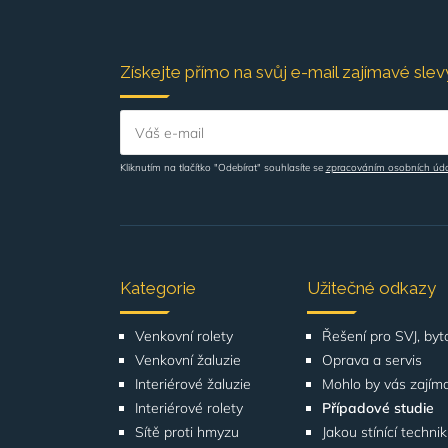
Získejte přímo na svůj e-mail zajímavé slevy
Váš e-mail
Kliknutím na tlačítko "Odebírat" souhlasíte se
zpracováním osobních úd
Kategorie
Užitečné odkazy
Venkovní rolety
Venkovní žaluzie
Oprava a servis
Interiérové žaluzie
Mohlo by vás zajím
Interiérové rolety
Případové studie
Sítě proti hmyzu
Jakou stínící techni