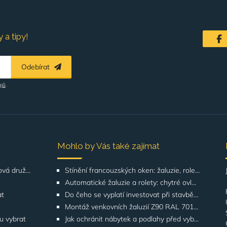
 a tipy!
Odebírat
ajů
.
Mohlo by Vás také zajímat
Řešení pro SVJ, bytová družstva, správu budov
Stínění francouzských oken: žaluzie, rolety, screeny | GATO
Automatické žaluzie a rolety: chytré ovládání | GATO
at
Do čeho se vyplatí investovat při stavbě domu? Odborníci upozorňují na stínění oken
Montáž venkovních žaluzií Z90 RAL 7016 na rodinných domech | Případová studie
ku vybrat
Jak ochránit nábytek a podlahy před vyblednutím od slunce