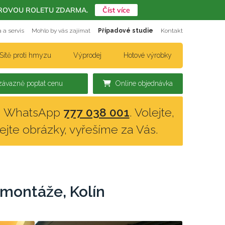
ERIÉROVOU ROLETU ZDARMA.
Číst více
 a servis
Mohlo by vás zajímat
Případové studie
Kontakt
Sítě proti hmyzu
Výprodej
Hotové výrobky
ávazně poptat cenu
Online objednávka
n, WhatsApp
777 038 001
. Volejte,
lejte obrázky, vyřešíme za Vás.
 montáže, Kolín