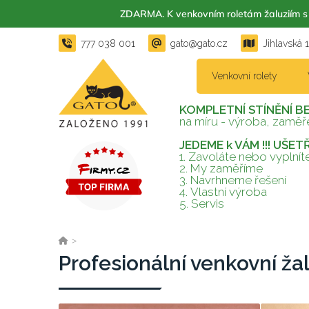
ZDARMA. K venkovním roletám žaluzií
777 038 001
gato@gato.cz
Jihlavská 
Venkovní rolety
KOMPLETNÍ STÍNĚNÍ B
na míru - výroba, zaměře
JEDEME k VÁM !!! UŠE
1. Zavoláte nebo vyplní
2.
My zaměříme
3.
Navrhneme řešení
4.
Vlastní výroba
5.
Servis
>
Profesionální venkovní ža