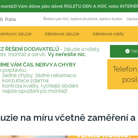
m s montáží Vám dáme jako dárek ROLETU DEN A NOC nebo INT
Řešení pro SVJ, bytová družstva, správu budov
Oprava
18, Praha
Venkovní žaluzie
Interiérové žaluzie
Interiérové rolety
EZ ŘEŠENÍ DODAVATELŮ
- žaluzie a rolety
Nez
ní, montáž a servis.
Vy neřešíte nic.
TŘÍME VÁM ČAS, NERVY A CHYBY
Telefo
te poptávku
žádné chyby, žádné reklamace
posí
konzultace zdarma
kontrola kvality, rychlejší dodání
nejste opuštěni po montáži
luzie na míru včetně zaměření a