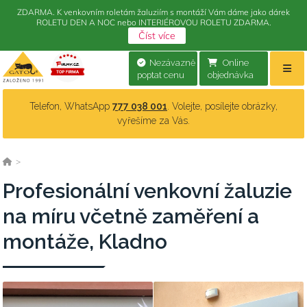
ZDARMA. K venkovním roletám žaluziím s montáží Vám dáme jako dárek
ROLETU DEN A NOC nebo INTERIÉROVOU ROLETU ZDARMA.
Číst více
Nezávazně
Online
poptat cenu
objednávka
Telefon, WhatsApp
777 038 001
. Volejte, posílejte obrázky,
vyřešíme za Vás.
>
Profesionální venkovní žaluzie
na míru včetně zaměření a
montáže, Kladno