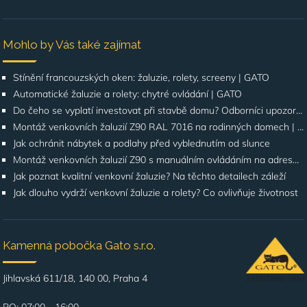
Mohlo by Vás také zajímat
Stínění francouzských oken: žaluzie, rolety, screeny | GATO
Automatické žaluzie a rolety: chytré ovládání | GATO
Do čeho se vyplatí investovat při stavbě domu? Odborníci upozorňují na stínění oken
Montáž venkovních žaluzií Z90 RAL 7016 na rodinných domech | Případová studie
Jak ochránit nábytek a podlahy před vyblednutím od slunce
Montáž venkovních žaluzií Z90 s manuálním ovládáním na adrese Štúrova, Praha 4
Jak poznat kvalitní venkovní žaluzie? Na těchto detailech záleží
Jak dlouho vydrží venkovní žaluzie a rolety? Co ovlivňuje životnost
Kamenná pobočka Gato s.r.o.
Jihlavská 611/18, 140 00, Praha 4