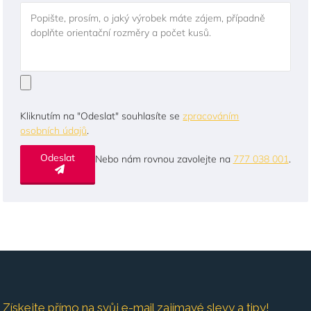
Popište, prosím, o jaký výrobek máte zájem, případně
doplňte orientační rozměry a počet kusů.
Kliknutím na "Odeslat" souhlasíte se
zpracováním
osobních údajů
.
Odeslat
Nebo nám rovnou zavolejte na
777 038 001
.
Získejte přímo na svůj e-mail zajímavé slevy a tipy!