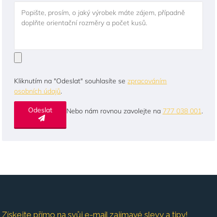
Popište, prosím, o jaký výrobek máte zájem, případně
doplňte orientační rozměry a počet kusů.
Kliknutím na "Odeslat" souhlasíte se
zpracováním
osobních údajů
.
Odeslat
Nebo nám rovnou zavolejte na
777 038 001
.
Získejte přímo na svůj e-mail zajímavé slevy a tipy!