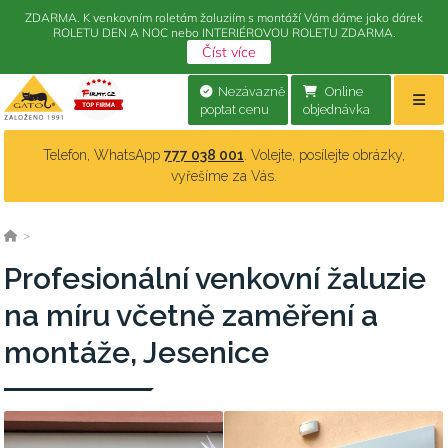
ZDARMA. K venkovním roletám žaluziím s montáží Vám dáme jako dárek
ROLETU DEN A NOC nebo INTERIÉROVOU ROLETU ZDARMA.
Číst více
Nezávazně
Online
poptat cenu
objednávka
Telefon, WhatsApp
777 038 001
. Volejte, posílejte obrázky,
vyřešíme za Vás.
>
Profesionální venkovní žaluzie
na míru včetně zaměření a
montáže, Jesenice