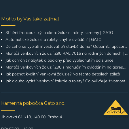
Mohlo by Vás také zajímat
Stínění francouzských oken: žaluzie, rolety, screeny | GATO
Automatické žaluzie a rolety: chytré ovládání | GATO
Do čeho se vyplatí investovat při stavbě domu? Odborníci upozorňují na stínění oken
Montáž venkovních žaluzií Z90 RAL 7016 na rodinných domech | Případová studie
Jak ochránit nábytek a podlahy před vyblednutím od slunce
Montáž venkovních žaluzií Z90 s manuálním ovládáním na adrese Štúrova, Praha 4
Jak poznat kvalitní venkovní žaluzie? Na těchto detailech záleží
Jak dlouho vydrží venkovní žaluzie a rolety? Co ovlivňuje životnost
Kamenná pobočka Gato s.r.o.
Jihlavská 611/18, 140 00, Praha 4