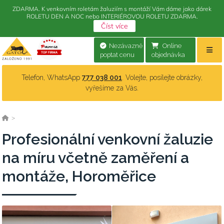
ZDARMA. K venkovním roletám žaluziím s montáží Vám dáme jako dárek
ROLETU DEN A NOC nebo INTERIÉROVOU ROLETU ZDARMA.
Číst více
Nezávazně
Online
poptat cenu
objednávka
Telefon, WhatsApp
777 038 001
. Volejte, posílejte obrázky,
vyřešíme za Vás.
>
Profesionální venkovní žaluzie
na míru včetně zaměření a
montáže, Horoměřice