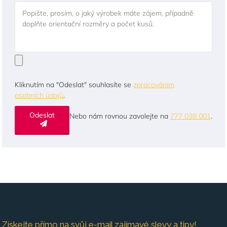
Popište, prosím, o jaký výrobek máte zájem, případně
doplňte orientační rozměry a počet kusů.
Kliknutím na "Odeslat" souhlasíte se
zpracováním
osobních údajů
.
Odeslat
Nebo nám rovnou zavolejte na
777 038 001
.
Získejte přímo na svůj e-mail zajímavé slevy a tipy!