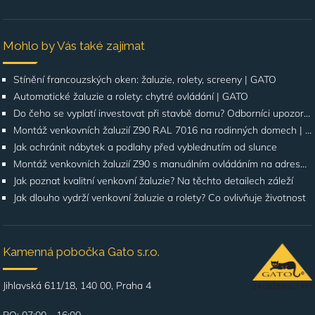
Mohlo by Vás také zajímat
Stínění francouzských oken: žaluzie, rolety, screeny | GATO
Automatické žaluzie a rolety: chytré ovládání | GATO
Do čeho se vyplatí investovat při stavbě domu? Odborníci upozorňují na stínění oken
Montáž venkovních žaluzií Z90 RAL 7016 na rodinných domech | Případová studie
Jak ochránit nábytek a podlahy před vyblednutím od slunce
Montáž venkovních žaluzií Z90 s manuálním ovládáním na adrese Štúrova, Praha 4
Jak poznat kvalitní venkovní žaluzie? Na těchto detailech záleží
Jak dlouho vydrží venkovní žaluzie a rolety? Co ovlivňuje životnost
Kamenná pobočka Gato s.r.o.
Jihlavská 611/18, 140 00, Praha 4