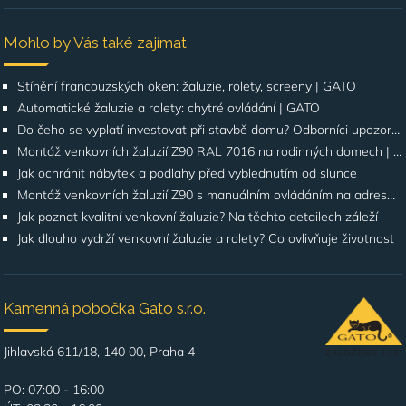
Mohlo by Vás také zajímat
Stínění francouzských oken: žaluzie, rolety, screeny | GATO
Automatické žaluzie a rolety: chytré ovládání | GATO
Do čeho se vyplatí investovat při stavbě domu? Odborníci upozorňují na stínění oken
Montáž venkovních žaluzií Z90 RAL 7016 na rodinných domech | Případová studie
Jak ochránit nábytek a podlahy před vyblednutím od slunce
Montáž venkovních žaluzií Z90 s manuálním ovládáním na adrese Štúrova, Praha 4
Jak poznat kvalitní venkovní žaluzie? Na těchto detailech záleží
Jak dlouho vydrží venkovní žaluzie a rolety? Co ovlivňuje životnost
Kamenná pobočka Gato s.r.o.
Jihlavská 611/18, 140 00, Praha 4
PO: 07:00 - 16:00