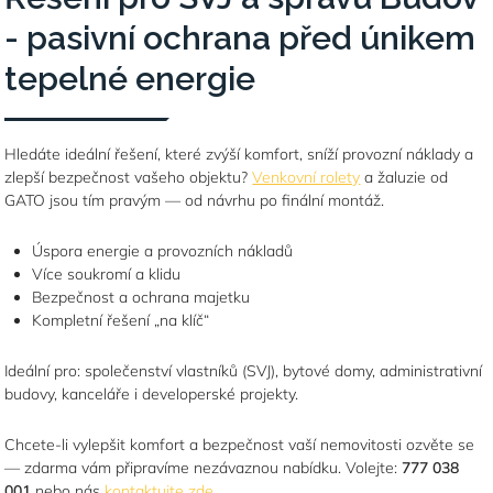
-
pasivní ochrana před únikem
tepelné energie
Hledáte ideální řešení, které zvýší komfort, sníží provozní náklady a
zlepší bezpečnost vašeho objektu?
Venkovní rolety
a žaluzie od
GATO jsou tím pravým — od návrhu po
finální montáž.
Úspora energie a provozních nákladů
Více soukromí a klidu
Bezpečnost a ochrana majetku
Kompletní řešení „na klíč“
Ideální pro: společenství vlastníků (SVJ), bytové domy, administrativní
budovy, kanceláře i developerské projekty.
Chcete-li vylepšit komfort a bezpečnost vaší nemovitosti ozvěte se
— zdarma vám připravíme nezávaznou nabídku. Volejte:
777 038
001
nebo nás
kontaktujte zde
.