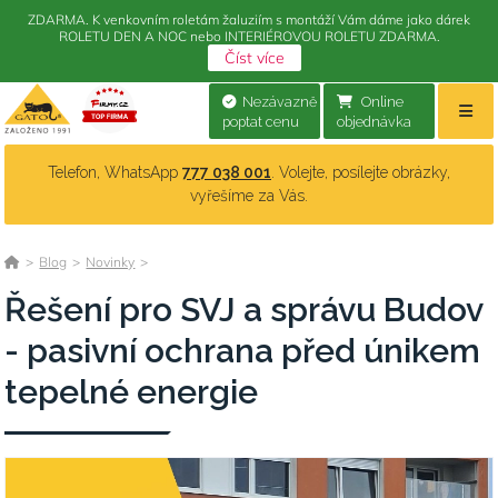
ZDARMA. K venkovním roletám žaluziím s montáží Vám dáme jako dárek
ROLETU DEN A NOC nebo INTERIÉROVOU ROLETU ZDARMA.
Číst více
Nezávazně
Online
poptat cenu
objednávka
Telefon, WhatsApp
777 038 001
. Volejte, posílejte obrázky,
vyřešíme za Vás.
>
Blog
>
Novinky
>
Řešení pro SVJ a správu Budov
- pasivní ochrana před únikem
tepelné energie