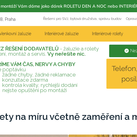
m s montáží Vám dáme jako dárek ROLETU DEN A NOC nebo INT
Řešení pro SVJ, bytová družstva, správu budov
Oprava
18, Praha
Venkovní žaluzie
Interiérové žaluzie
Interiérové rolety
EZ ŘEŠENÍ DODAVATELŮ
- žaluzie a rolety
Nez
ní, montáž a servis.
Vy neřešíte nic.
TŘÍME VÁM ČAS, NERVY A CHYBY
Telefo
te poptávku
žádné chyby, žádné reklamace
posí
konzultace zdarma
kontrola kvality, rychlejší dodání
nejste opuštěni po montáži
lety na míru včetně zaměření a 