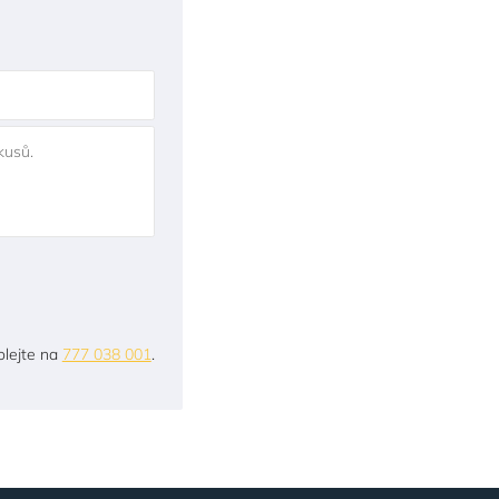
kusů.
lejte na
777 038 001
.