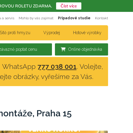
ERIÉROVOU ROLETU ZDARMA.
Číst více
 a servis
Mohlo by vás zajímat
Případové studie
Kontakt
Sítě proti hmyzu
Výprodej
Hotové výrobky
ávazně poptat cenu
Online objednávka
n, WhatsApp
777 038 001
. Volejte,
lejte obrázky, vyřešíme za Vás.
montáže, Praha 15