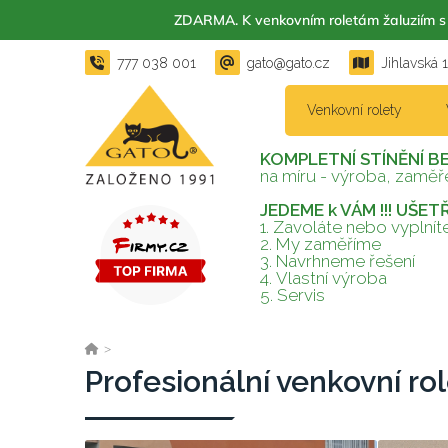
ZDARMA. K venkovním roletám žaluzií
777 038 001
gato@gato.cz
Jihlavská 
Venkovní rolety
KOMPLETNÍ STÍNĚNÍ B
na míru - výroba, zaměře
JEDEME k VÁM !!! UŠE
1. Zavoláte nebo vyplní
2.
My zaměříme
3.
Navrhneme řešení
4.
Vlastní výroba
5.
Servis
>
Profesionální venkovní ro