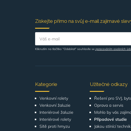
Získejte přímo na svůj e-mail zajímavé slevy
Váš e-mail
Kliknutím na tlačítko "Odebírat" souhlasíte se
zpracováním osobních úd
Kategorie
Užitečné odkazy
Venkovní rolety
Venkovní žaluzie
Oprava a servis
Interiérové žaluzie
Mohlo by vás zajím
Interiérové rolety
Případové studie
Sítě proti hmyzu
Jakou stínící techni