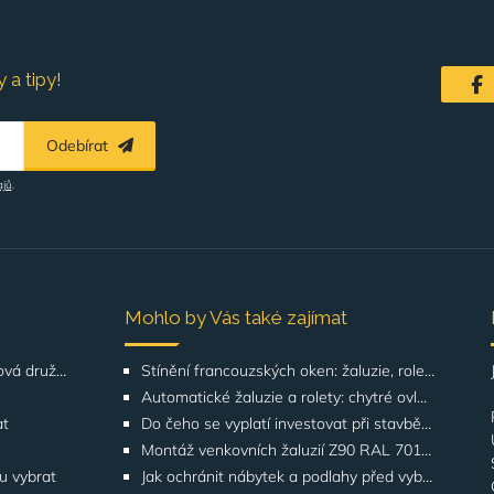
 a tipy!
Odebírat
ajů
.
Mohlo by Vás také zajímat
Řešení pro SVJ, bytová družstva, správu budov
Stínění francouzských oken: žaluzie, rolety, screeny | GATO
Automatické žaluzie a rolety: chytré ovládání | GATO
at
Do čeho se vyplatí investovat při stavbě domu? Odborníci upozorňují na stínění oken
Montáž venkovních žaluzií Z90 RAL 7016 na rodinných domech | Případová studie
ku vybrat
Jak ochránit nábytek a podlahy před vyblednutím od slunce