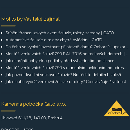
Mohlo by Vás také zajímat
Stínění francouzských oken: žaluzie, rolety, screeny | GATO
Automatické žaluzie a rolety: chytré ovládání | GATO
Do čeho se vyplatí investovat při stavbě domu? Odborníci upozorňují na stínění oken
Montáž venkovních žaluzií Z90 RAL 7016 na rodinných domech | Případová studie
Jak ochránit nábytek a podlahy před vyblednutím od slunce
Montáž venkovních žaluzií Z90 s manuálním ovládáním na adrese Štúrova, Praha 4
Jak poznat kvalitní venkovní žaluzie? Na těchto detailech záleží
Jak dlouho vydrží venkovní žaluzie a rolety? Co ovlivňuje životnost
Kamenná pobočka Gato s.r.o.
Jihlavská 611/18, 140 00, Praha 4