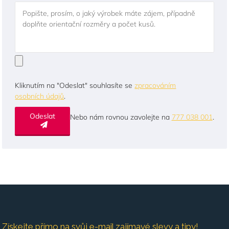
Popište, prosím, o jaký výrobek máte zájem, případně
doplňte orientační rozměry a počet kusů.
Kliknutím na "Odeslat" souhlasíte se
zpracováním
osobních údajů
.
Odeslat
Nebo nám rovnou zavolejte na
777 038 001
.
Získejte přímo na svůj e-mail zajímavé slevy a tipy!