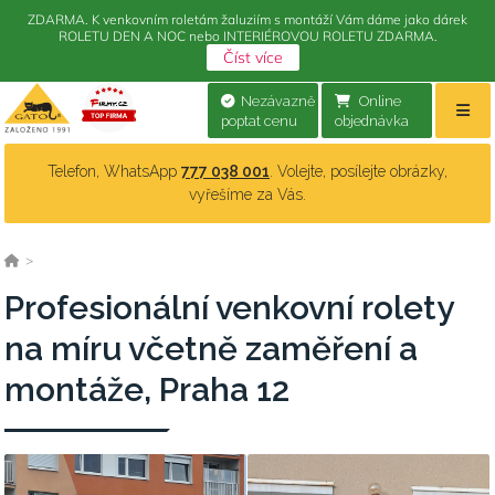
ZDARMA. K venkovním roletám žaluziím s montáží Vám dáme jako dárek
ROLETU DEN A NOC nebo INTERIÉROVOU ROLETU ZDARMA.
Číst více
Nezávazně
Online
poptat cenu
objednávka
Telefon, WhatsApp
777 038 001
. Volejte, posílejte obrázky,
vyřešíme za Vás.
>
Profesionální venkovní rolety
na míru včetně zaměření a
montáže, Praha 12