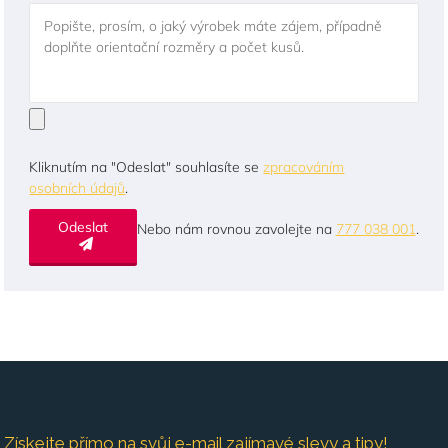
Popište, prosím, o jaký výrobek máte zájem, případně
doplňte orientační rozměry a počet kusů.
Kliknutím na "Odeslat" souhlasíte se
zpracováním
osobních údajů
.
Odeslat
Nebo nám rovnou zavolejte na
777 038 001
.
Získejte přímo na svůj e-mail zajímavé slevy a tipy!