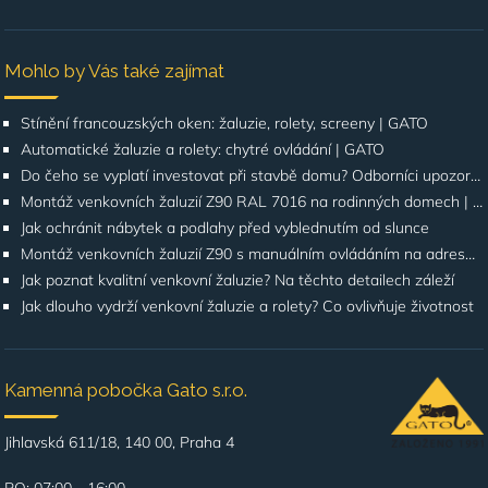
Mohlo by Vás také zajímat
Stínění francouzských oken: žaluzie, rolety, screeny | GATO
Automatické žaluzie a rolety: chytré ovládání | GATO
Do čeho se vyplatí investovat při stavbě domu? Odborníci upozorňují na stínění oken
Montáž venkovních žaluzií Z90 RAL 7016 na rodinných domech | Případová studie
Jak ochránit nábytek a podlahy před vyblednutím od slunce
Montáž venkovních žaluzií Z90 s manuálním ovládáním na adrese Štúrova, Praha 4
Jak poznat kvalitní venkovní žaluzie? Na těchto detailech záleží
Jak dlouho vydrží venkovní žaluzie a rolety? Co ovlivňuje životnost
Kamenná pobočka Gato s.r.o.
Jihlavská 611/18, 140 00, Praha 4