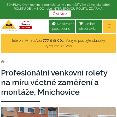
ZDARMA. K venkovním roletám žaluziím s montáží Vám dáme jako dárek
ROLETU DEN A NOC nebo INTERIÉROVOU ROLETU ZDARMA.
Číst více
Nezávazně
Online
poptat cenu
objednávka
Telefon, WhatsApp
777 038 001
. Volejte, posílejte obrázky,
vyřešíme za Vás.
>
Profesionální venkovní rolety
na míru včetně zaměření a
montáže, Mnichovice