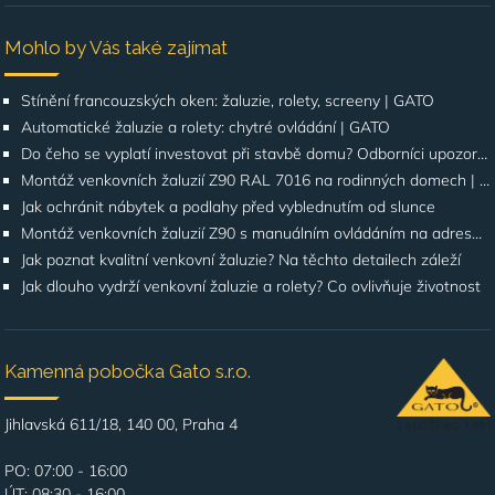
Mohlo by Vás také zajímat
Stínění francouzských oken: žaluzie, rolety, screeny | GATO
Automatické žaluzie a rolety: chytré ovládání | GATO
Do čeho se vyplatí investovat při stavbě domu? Odborníci upozorňují na stínění oken
Montáž venkovních žaluzií Z90 RAL 7016 na rodinných domech | Případová studie
Jak ochránit nábytek a podlahy před vyblednutím od slunce
Montáž venkovních žaluzií Z90 s manuálním ovládáním na adrese Štúrova, Praha 4
Jak poznat kvalitní venkovní žaluzie? Na těchto detailech záleží
Jak dlouho vydrží venkovní žaluzie a rolety? Co ovlivňuje životnost
Kamenná pobočka Gato s.r.o.
Jihlavská 611/18, 140 00, Praha 4
PO: 07:00 - 16:00
ÚT: 08:30 - 16:00