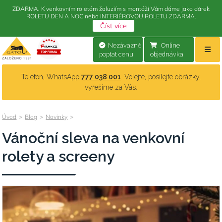
ZDARMA. K venkovním roletám žaluziím s montáží Vám dáme jako dárek
ROLETU DEN A NOC nebo INTERIÉROVOU ROLETU ZDARMA.
Číst více
Nezávazně
Online
poptat cenu
objednávka
Telefon, WhatsApp
777 038 001
. Volejte, posílejte obrázky,
vyřešíme za Vás.
Úvod
>
Blog
>
Novinky
>
Vánoční sleva na venkovní
rolety a screeny