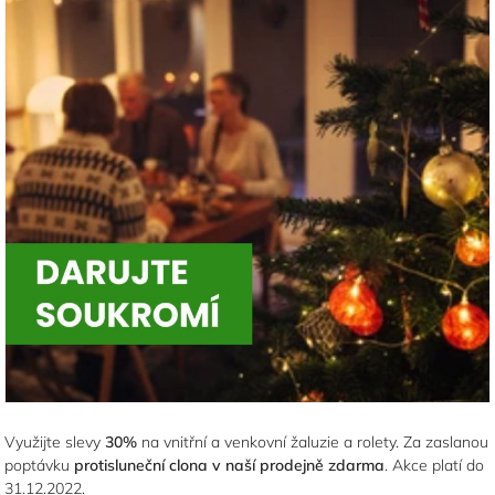
Využijte slevy
30%
na vnitřní a venkovní žaluzie a rolety. Za zaslanou
poptávku
protisluneční clona v naší prodejně zdarma
. Akce platí do
31.12.2022.