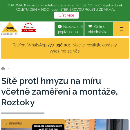
ZDARMA. K venkovním roletám žaluziím s montáží Vám dáme jako dárek
ROLETU DEN A NOC nebo INTERIÉROVOU ROLETU ZDARMA.
Číst více
Nezávazně
Online
poptat cenu
objednávka
Telefon, WhatsApp
777 038 001
. Volejte, posílejte obrázky,
vyřešíme za Vás.
>
Sítě proti hmyzu na míru
včetně zaměření a montáže,
Roztoky