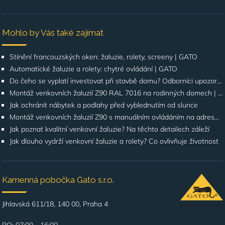
Mohlo by Vás také zajímat
Stínění francouzských oken: žaluzie, rolety, screeny | GATO
Automatické žaluzie a rolety: chytré ovládání | GATO
Do čeho se vyplatí investovat při stavbě domu? Odborníci upozorňují na stínění oken
Montáž venkovních žaluzií Z90 RAL 7016 na rodinných domech | Případová studie
Jak ochránit nábytek a podlahy před vyblednutím od slunce
Montáž venkovních žaluzií Z90 s manuálním ovládáním na adrese Štúrova, Praha 4
Jak poznat kvalitní venkovní žaluzie? Na těchto detailech záleží
Jak dlouho vydrží venkovní žaluzie a rolety? Co ovlivňuje životnost
Kamenná pobočka Gato s.r.o.
Jihlavská 611/18, 140 00, Praha 4