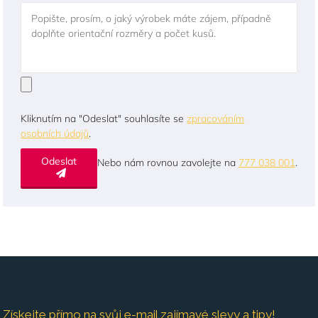
Popište, prosím, o jaký výrobek máte zájem, případně
doplňte orientační rozměry a počet kusů.
Kliknutím na "Odeslat" souhlasíte se
zpracováním
osobních údajů
.
Odeslat
Nebo nám rovnou zavolejte na
777 038 001
.
Získejte přímo na svůj e-mail zajímavé slevy a tipy!