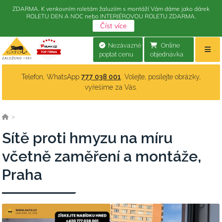
ZDARMA. K venkovním roletám žaluziím s montáží Vám dáme jako dárek
ROLETU DEN A NOC nebo INTERIÉROVOU ROLETU ZDARMA.
Číst více
Nezávazně
Online
poptat cenu
objednávka
Telefon, WhatsApp
777 038 001
. Volejte, posílejte obrázky,
vyřešíme za Vás.
>
Sítě proti hmyzu na míru
včetně zaměření a montáže,
Praha