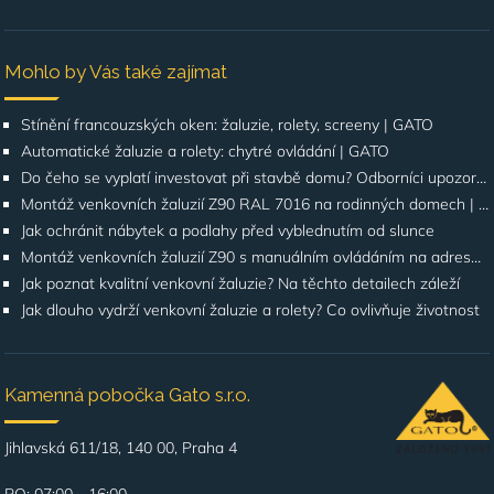
Mohlo by Vás také zajímat
Stínění francouzských oken: žaluzie, rolety, screeny | GATO
Automatické žaluzie a rolety: chytré ovládání | GATO
Do čeho se vyplatí investovat při stavbě domu? Odborníci upozorňují na stínění oken
Montáž venkovních žaluzií Z90 RAL 7016 na rodinných domech | Případová studie
Jak ochránit nábytek a podlahy před vyblednutím od slunce
Montáž venkovních žaluzií Z90 s manuálním ovládáním na adrese Štúrova, Praha 4
Jak poznat kvalitní venkovní žaluzie? Na těchto detailech záleží
Jak dlouho vydrží venkovní žaluzie a rolety? Co ovlivňuje životnost
Kamenná pobočka Gato s.r.o.
Jihlavská 611/18, 140 00, Praha 4