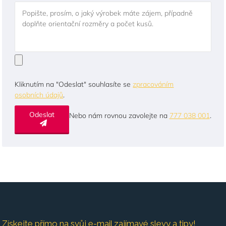
Popište, prosím, o jaký výrobek máte zájem, případně
doplňte orientační rozměry a počet kusů.
Kliknutím na "Odeslat" souhlasíte se
zpracováním
osobních údajů
.
Odeslat
Nebo nám rovnou zavolejte na
777 038 001
.
Získejte přímo na svůj e-mail zajímavé slevy a tipy!