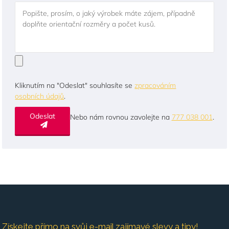
Popište, prosím, o jaký výrobek máte zájem, případně
doplňte orientační rozměry a počet kusů.
Kliknutím na "Odeslat" souhlasíte se
zpracováním
osobních údajů
.
Odeslat
Nebo nám rovnou zavolejte na
777 038 001
.
Získejte přímo na svůj e-mail zajímavé slevy a tipy!