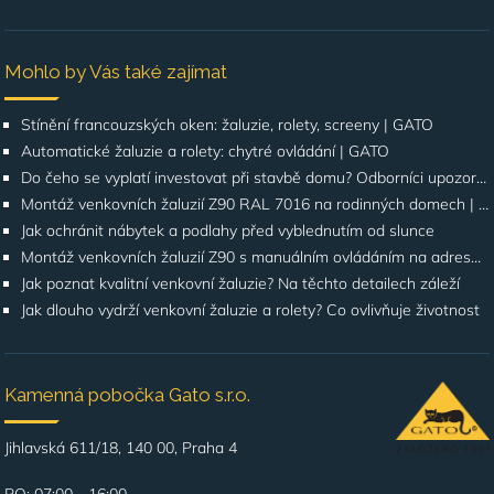
Mohlo by Vás také zajímat
Stínění francouzských oken: žaluzie, rolety, screeny | GATO
Automatické žaluzie a rolety: chytré ovládání | GATO
Do čeho se vyplatí investovat při stavbě domu? Odborníci upozorňují na stínění oken
Montáž venkovních žaluzií Z90 RAL 7016 na rodinných domech | Případová studie
Jak ochránit nábytek a podlahy před vyblednutím od slunce
Montáž venkovních žaluzií Z90 s manuálním ovládáním na adrese Štúrova, Praha 4
Jak poznat kvalitní venkovní žaluzie? Na těchto detailech záleží
Jak dlouho vydrží venkovní žaluzie a rolety? Co ovlivňuje životnost
Kamenná pobočka Gato s.r.o.
Jihlavská 611/18, 140 00, Praha 4