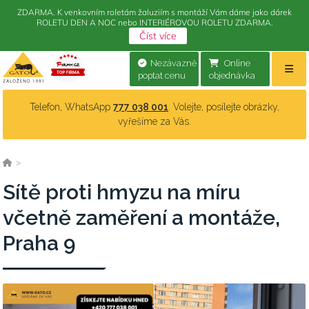
ZDARMA. K venkovním roletám žaluziím s montáží Vám dáme jako dárek
ROLETU DEN A NOC nebo INTERIÉROVOU ROLETU ZDARMA.
Číst více
Nezávazně
Online
poptat cenu
objednávka
Telefon, WhatsApp
777 038 001
. Volejte, posílejte obrázky,
vyřešíme za Vás.
>
Sítě proti hmyzu na míru
včetně zaměření a montáže,
Praha 9