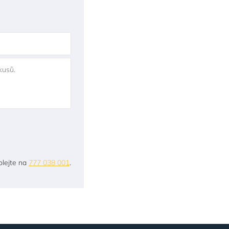
kusů.
lejte na
777 038 001
.