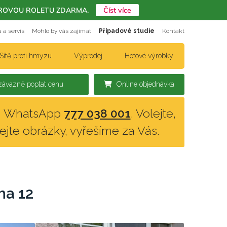
ERIÉROVOU ROLETU ZDARMA.
Číst více
 a servis
Mohlo by vás zajímat
Případové studie
Kontakt
Sítě proti hmyzu
Výprodej
Hotové výrobky
ávazně poptat cenu
Online objednávka
n, WhatsApp
777 038 001
. Volejte,
lejte obrázky, vyřešíme za Vás.
ha 12