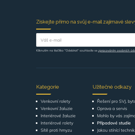
Získejte přímo na svůj e-mail zajímavé slevy
Váš e-mail
Kliknutím na tlačítko "Odebírat" souhlasíte se
zpracováním osobních úd
Kategorie
Užitečné odkazy
Venkovní rolety
Venkovní žaluzie
Oprava a servis
Interiérové žaluzie
Mohlo by vás zajím
Interiérové rolety
Případové studie
Sítě proti hmyzu
Jakou stínící techni