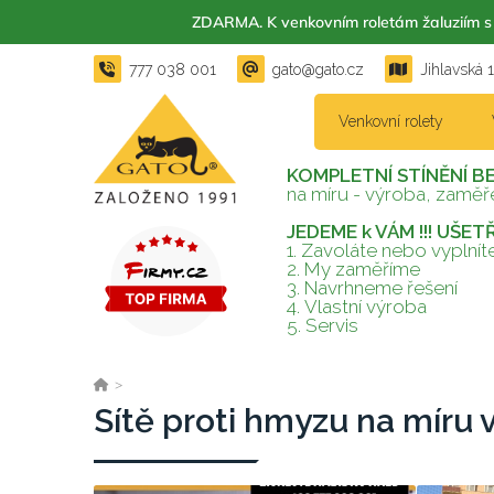
ZDARMA. K venkovním roletám žaluzií
777 038 001
gato@gato.cz
Jihlavská 
Venkovní rolety
KOMPLETNÍ STÍNĚNÍ B
na míru - výroba, zaměře
JEDEME k VÁM !!! UŠE
1. Zavoláte nebo vyplní
2.
My zaměříme
3.
Navrhneme řešení
4.
Vlastní výroba
5.
Servis
>
Sítě proti hmyzu na míru