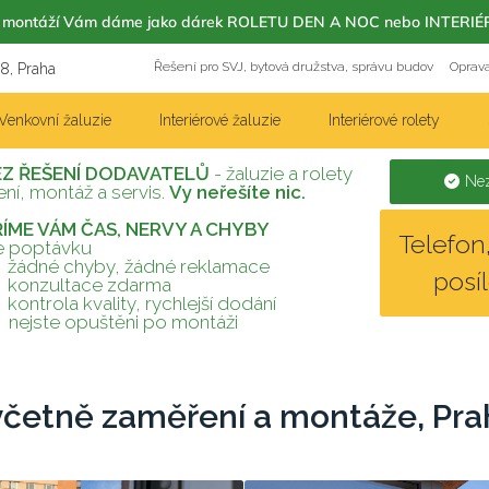
m s montáží Vám dáme jako dárek ROLETU DEN A NOC nebo INT
Řešení pro SVJ, bytová družstva, správu budov
Oprava
18, Praha
Venkovní žaluzie
Interiérové žaluzie
Interiérové rolety
EZ ŘEŠENÍ DODAVATELŮ
- žaluzie a rolety
Nez
ní, montáž a servis.
Vy neřešíte nic.
TŘÍME VÁM ČAS, NERVY A CHYBY
Telefo
te poptávku
žádné chyby, žádné reklamace
posí
konzultace zdarma
kontrola kvality, rychlejší dodání
nejste opuštěni po montáži
 včetně zaměření a montáže, Pra