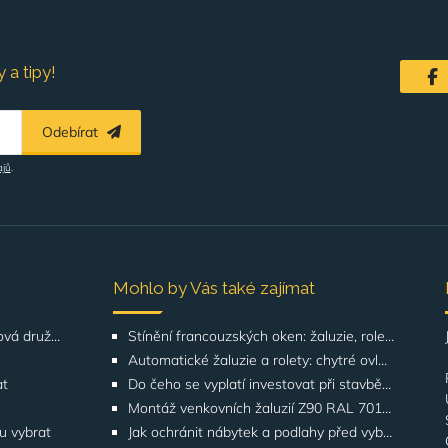
 a tipy!
Odebírat
ajů
.
Mohlo by Vás také zajímat
Řešení pro SVJ, bytová družstva, správu budov
Stínění francouzských oken: žaluzie, rolety, screeny | GATO
Automatické žaluzie a rolety: chytré ovládání | GATO
at
Do čeho se vyplatí investovat při stavbě domu? Odborníci upozorňují na stínění oken
Montáž venkovních žaluzií Z90 RAL 7016 na rodinných domech | Případová studie
ku vybrat
Jak ochránit nábytek a podlahy před vyblednutím od slunce