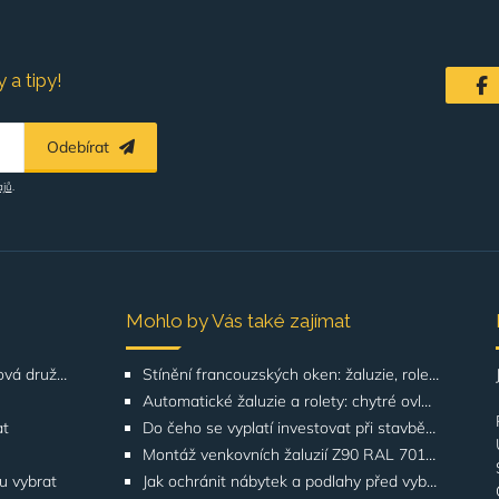
 a tipy!
Odebírat
ajů
.
Mohlo by Vás také zajímat
Řešení pro SVJ, bytová družstva, správu budov
Stínění francouzských oken: žaluzie, rolety, screeny | GATO
Automatické žaluzie a rolety: chytré ovládání | GATO
at
Do čeho se vyplatí investovat při stavbě domu? Odborníci upozorňují na stínění oken
Montáž venkovních žaluzií Z90 RAL 7016 na rodinných domech | Případová studie
ku vybrat
Jak ochránit nábytek a podlahy před vyblednutím od slunce