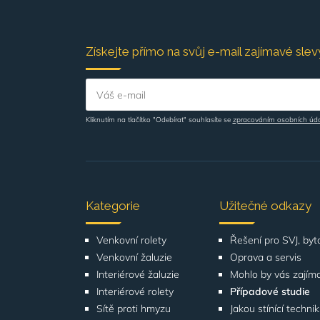
Získejte přímo na svůj e-mail zajímavé slevy
Váš e-mail
Kliknutím na tlačítko "Odebírat" souhlasíte se
zpracováním osobních úd
Kategorie
Užitečné odkazy
Venkovní rolety
Venkovní žaluzie
Oprava a servis
Interiérové žaluzie
Mohlo by vás zajím
Interiérové rolety
Případové studie
Sítě proti hmyzu
Jakou stínící techni