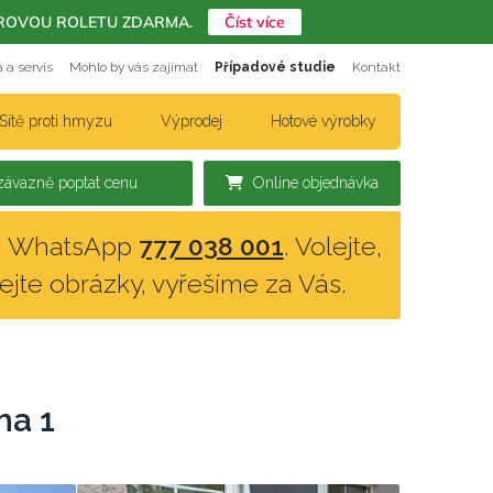
ERIÉROVOU ROLETU ZDARMA.
Číst více
 a servis
Mohlo by vás zajímat
Případové studie
Kontakt
Sítě proti hmyzu
Výprodej
Hotové výrobky
ávazně poptat cenu
Online objednávka
n, WhatsApp
777 038 001
. Volejte,
lejte obrázky, vyřešíme za Vás.
ha 1