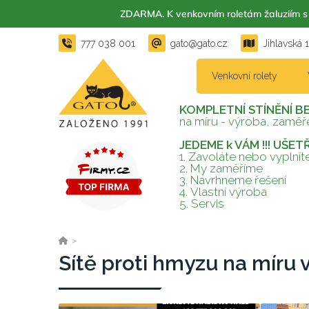
ZDARMA. K venkovním roletám žaluzií
777 038 001
gato@gato.cz
Jihlavská 
Venkovní rolety
KOMPLETNÍ STÍNĚNÍ B
na míru - výroba, zaměře
JEDEME k VÁM !!! UŠE
1. Zavoláte nebo vyplní
2.
My zaměříme
3.
Navrhneme řešení
4.
Vlastní výroba
5.
Servis
>
Sítě proti hmyzu na míru