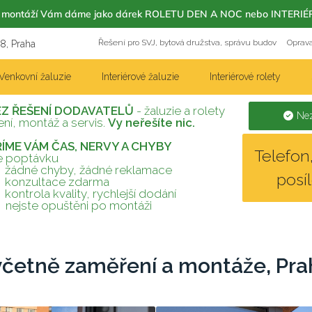
m s montáží Vám dáme jako dárek ROLETU DEN A NOC nebo INT
Řešení pro SVJ, bytová družstva, správu budov
Oprava
18, Praha
Venkovní žaluzie
Interiérové žaluzie
Interiérové rolety
EZ ŘEŠENÍ DODAVATELŮ
- žaluzie a rolety
Nez
ní, montáž a servis.
Vy neřešíte nic.
TŘÍME VÁM ČAS, NERVY A CHYBY
Telefo
te poptávku
žádné chyby, žádné reklamace
posí
konzultace zdarma
kontrola kvality, rychlejší dodání
nejste opuštěni po montáži
 včetně zaměření a montáže, Pra