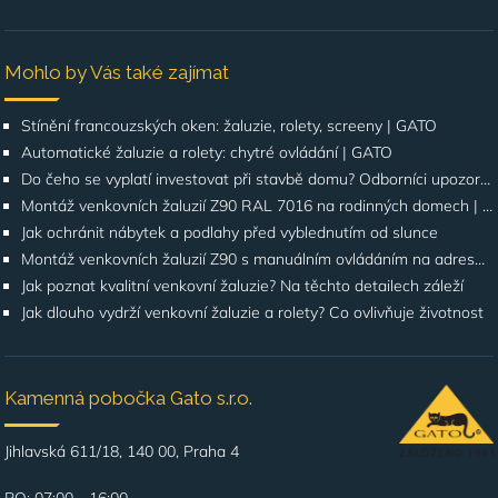
Mohlo by Vás také zajímat
Stínění francouzských oken: žaluzie, rolety, screeny | GATO
Automatické žaluzie a rolety: chytré ovládání | GATO
Do čeho se vyplatí investovat při stavbě domu? Odborníci upozorňují na stínění oken
Montáž venkovních žaluzií Z90 RAL 7016 na rodinných domech | Případová studie
Jak ochránit nábytek a podlahy před vyblednutím od slunce
Montáž venkovních žaluzií Z90 s manuálním ovládáním na adrese Štúrova, Praha 4
Jak poznat kvalitní venkovní žaluzie? Na těchto detailech záleží
Jak dlouho vydrží venkovní žaluzie a rolety? Co ovlivňuje životnost
Kamenná pobočka Gato s.r.o.
Jihlavská 611/18, 140 00, Praha 4