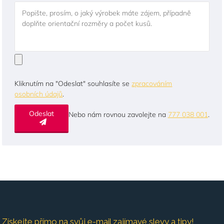
Popište, prosím, o jaký výrobek máte zájem, případně
doplňte orientační rozměry a počet kusů.
Kliknutím na "Odeslat" souhlasíte se
zpracováním
osobních údajů
.
Odeslat
Nebo nám rovnou zavolejte na
777 038 001
.
Získejte přímo na svůj e-mail zajímavé slevy a tipy!