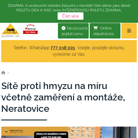
ZDARMA. K venkovním roletám žaluziím s montáží Vám dáme jako dárek
ROLETU DEN A NOC nebo INTERIÉROVOU ROLETU ZDARMA.
Číst více
Nezávazně
Online
poptat cenu
objednávka
Telefon, WhatsApp
777 038 001
. Volejte, posílejte obrázky,
vyřešíme za Vás.
>
Sítě proti hmyzu na míru
včetně zaměření a montáže,
Neratovice