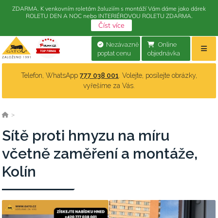
ZDARMA. K venkovním roletám žaluziím s montáží Vám dáme jako dárek
ROLETU DEN A NOC nebo INTERIÉROVOU ROLETU ZDARMA.
Číst více
Nezávazně
Online
poptat cenu
objednávka
Telefon, WhatsApp
777 038 001
. Volejte, posílejte obrázky,
vyřešíme za Vás.
>
Sítě proti hmyzu na míru
včetně zaměření a montáže,
Kolín