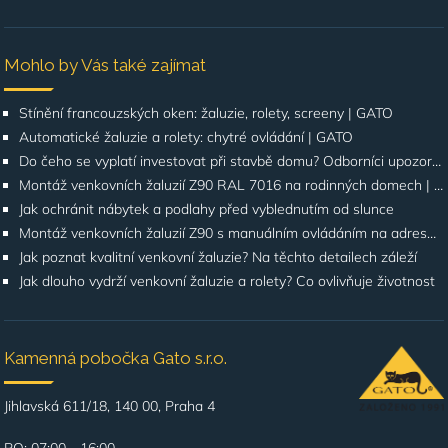
Mohlo by Vás také zajímat
Stínění francouzských oken: žaluzie, rolety, screeny | GATO
Automatické žaluzie a rolety: chytré ovládání | GATO
Do čeho se vyplatí investovat při stavbě domu? Odborníci upozorňují na stínění oken
Montáž venkovních žaluzií Z90 RAL 7016 na rodinných domech | Případová studie
Jak ochránit nábytek a podlahy před vyblednutím od slunce
Montáž venkovních žaluzií Z90 s manuálním ovládáním na adrese Štúrova, Praha 4
Jak poznat kvalitní venkovní žaluzie? Na těchto detailech záleží
Jak dlouho vydrží venkovní žaluzie a rolety? Co ovlivňuje životnost
Kamenná pobočka Gato s.r.o.
Jihlavská 611/18, 140 00, Praha 4