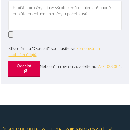
Popište, prosím, o jaký výrobek máte zájem, případně
doplňte orientační rozměry a počet kusů.
Kliknutím na "Odeslat" souhlasíte se
zpracováním
osobních údajů
.
Odeslat
Nebo nám rovnou zavolejte na
777 038 001
.
Získejte přímo na svůj e-mail zajímavé slevy a tipy!