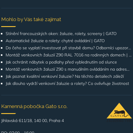
Mohlo by Vás také zajímat
Stínění francouzských oken: žaluzie, rolety, screeny | GATO
Automatické žaluzie a rolety: chytré ovládání | GATO
Do čeho se vyplatí investovat při stavbě domu? Odborníci upozorňují na stínění oken
Montáž venkovních žaluzií Z90 RAL 7016 na rodinných domech | Případová studie
Jak ochránit nábytek a podlahy před vyblednutím od slunce
Montáž venkovních žaluzií Z90 s manuálním ovládáním na adrese Štúrova, Praha 4
Jak poznat kvalitní venkovní žaluzie? Na těchto detailech záleží
Jak dlouho vydrží venkovní žaluzie a rolety? Co ovlivňuje životnost
Kamenná pobočka Gato s.r.o.
Jihlavská 611/18, 140 00, Praha 4