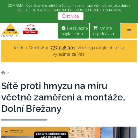
ZDARMA. K venkovním roletám žaluziím s montáží Vám dáme jako dárek
ROLETU DEN A NOC nebo INTERIÉROVOU ROLETU ZDARMA.
Číst více
Nezávazně
Online
poptat cenu
objednávka
Telefon, WhatsApp
777 038 001
. Volejte, posílejte obrázky,
vyřešíme za Vás.
>
Sítě proti hmyzu na míru
včetně zaměření a montáže,
Dolní Břežany