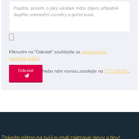
Popište, prosím, o jaký výrobek máte zájem, případně
doplňte orientační rozměry a počet kusů.
Kliknutím na "Odeslat" souhlasíte se
zpracováním
osobních údajů
.
Odeslat
Nebo nám rovnou zavolejte na
777 038 001
.
Získejte přímo na svůj e-mail zajímavé slevy a tipy!