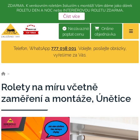
ZDARMA. K venkovním roletám žaluziím s montáží Vám dáme jako dárek
ROLETU DEN A NOC nebo INTERIÉROVOU ROLETU ZDARMA.
Číst více
Nezávazně
Online
poptat cenu
objednávka
Telefon, WhatsApp
777 038 001
. Volejte, posílejte obrázky,
vyřešíme za Vás.
>
Rolety na míru včetně
zaměření a montáže, Únětice