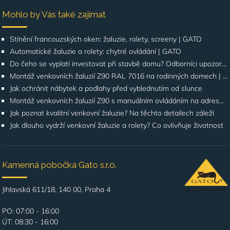
Mohlo by Vás také zajímat
Stínění francouzských oken: žaluzie, rolety, screeny | GATO
Automatické žaluzie a rolety: chytré ovládání | GATO
Do čeho se vyplatí investovat při stavbě domu? Odborníci upozorňují na stínění oken
Montáž venkovních žaluzií Z90 RAL 7016 na rodinných domech | Případová studie
Jak ochránit nábytek a podlahy před vyblednutím od slunce
Montáž venkovních žaluzií Z90 s manuálním ovládáním na adrese Štúrova, Praha 4
Jak poznat kvalitní venkovní žaluzie? Na těchto detailech záleží
Jak dlouho vydrží venkovní žaluzie a rolety? Co ovlivňuje životnost
Kamenná pobočka Gato s.r.o.
Jihlavská 611/18, 140 00, Praha 4
PO: 07:00 - 16:00
ÚT: 08:30 - 16:00