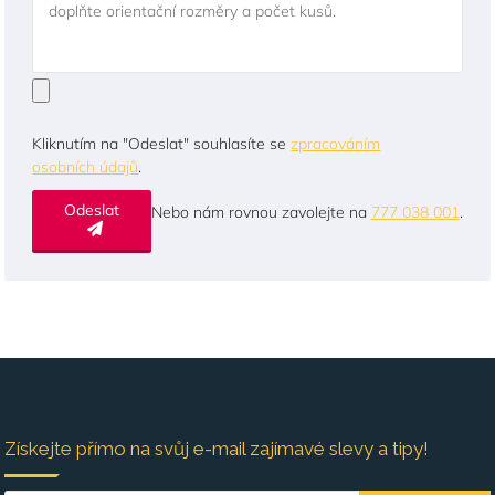
doplňte orientační rozměry a počet kusů.
Kliknutím na "Odeslat" souhlasíte se
zpracováním
osobních údajů
.
Odeslat
Nebo nám rovnou zavolejte na
777 038 001
.
Získejte přímo na svůj e-mail zajímavé slevy a tipy!