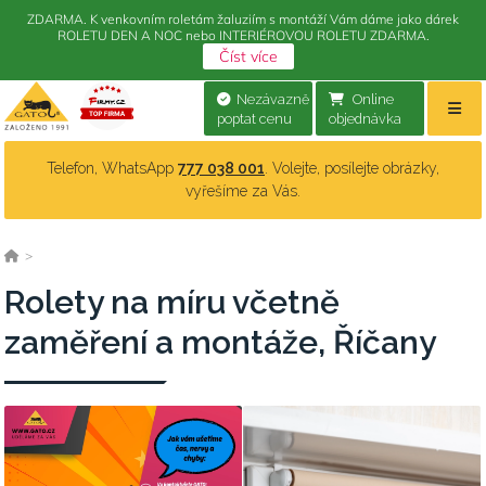
ZDARMA. K venkovním roletám žaluziím s montáží Vám dáme jako dárek
ROLETU DEN A NOC nebo INTERIÉROVOU ROLETU ZDARMA.
Číst více
Nezávazně
Online
poptat cenu
objednávka
Telefon, WhatsApp
777 038 001
. Volejte, posílejte obrázky,
vyřešíme za Vás.
>
Rolety na míru včetně
zaměření a montáže, Říčany