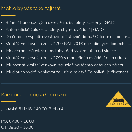
Mohlo by Vás také zajímat
Stínění francouzských oken: žaluzie, rolety, screeny | GATO
Automatické žaluzie a rolety: chytré ovládání | GATO
Do čeho se vyplatí investovat při stavbě domu? Odborníci upozorňují na stínění oken
Montáž venkovních žaluzií Z90 RAL 7016 na rodinných domech | Případová studie
Jak ochránit nábytek a podlahy před vyblednutím od slunce
Montáž venkovních žaluzií Z90 s manuálním ovládáním na adrese Štúrova, Praha 4
Jak poznat kvalitní venkovní žaluzie? Na těchto detailech záleží
Jak dlouho vydrží venkovní žaluzie a rolety? Co ovlivňuje životnost
Kamenná pobočka Gato s.r.o.
Jihlavská 611/18, 140 00, Praha 4
PO: 07:00 - 16:00
ÚT: 08:30 - 16:00