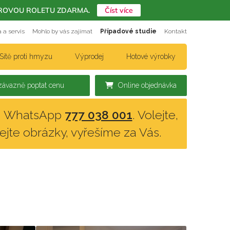
ERIÉROVOU ROLETU ZDARMA.
Číst více
 a servis
Mohlo by vás zajímat
Případové studie
Kontakt
Sítě proti hmyzu
Výprodej
Hotové výrobky
ávazně poptat cenu
Online objednávka
n, WhatsApp
777 038 001
. Volejte,
lejte obrázky, vyřešíme za Vás.