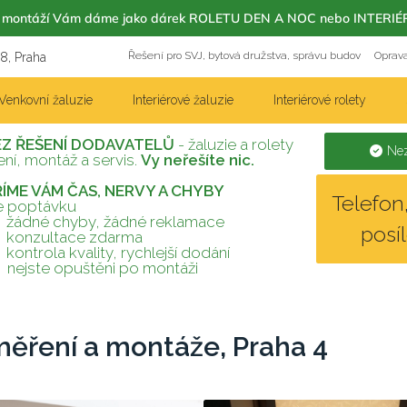
m s montáží Vám dáme jako dárek ROLETU DEN A NOC nebo INT
Řešení pro SVJ, bytová družstva, správu budov
Oprava
18, Praha
Venkovní žaluzie
Interiérové žaluzie
Interiérové rolety
EZ ŘEŠENÍ DODAVATELŮ
- žaluzie a rolety
Nez
ní, montáž a servis.
Vy neřešíte nic.
TŘÍME VÁM ČAS, NERVY A CHYBY
Telefo
te poptávku
žádné chyby, žádné reklamace
posí
konzultace zdarma
kontrola kvality, rychlejší dodání
nejste opuštěni po montáži
měření a montáže, Praha 4