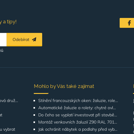
 a tipy!
Odebírat
ajů
.
Mohlo by Vás také zajímat
Řešení pro SVJ, bytová družstva, správu budov
Stínění francouzských oken: žaluzie, rolety, screeny | GATO
Automatické žaluzie a rolety: chytré ovládání | GATO
at
Do čeho se vyplatí investovat při stavbě domu? Odborníci upozorňují na stínění oken
Montáž venkovních žaluzií Z90 RAL 7016 na rodinných domech | Případová studie
ku vybrat
Jak ochránit nábytek a podlahy před vyblednutím od slunce