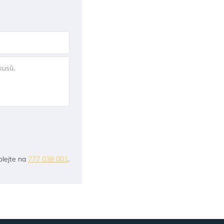
kusů.
lejte na
777 038 001
.