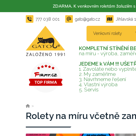
ZDARMA. K venkovním roletám žaluzií
777 038 001
gato@gato.cz
Jihlavská 
Venkovní rolety
KOMPLETNÍ STÍNĚNÍ B
na míru - výroba, zaměře
JEDEME k VÁM !!! UŠE
1. Zavoláte nebo vyplní
2.
My zaměříme
3.
Navrhneme řešení
4.
Vlastní výroba
5.
Servis
>
Rolety na míru včetně za