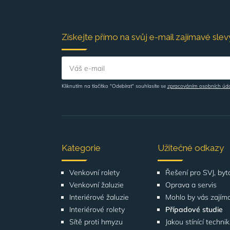
Získejte přímo na svůj e-mail zajímavé slevy
Váš e-mail
Kliknutím na tlačítko "Odebírat" souhlasíte se
zpracováním osobních úd
Kategorie
Užitečné odkazy
Venkovní rolety
Venkovní žaluzie
Oprava a servis
Interiérové žaluzie
Mohlo by vás zajím
Interiérové rolety
Případové studie
Sítě proti hmyzu
Jakou stínící techni