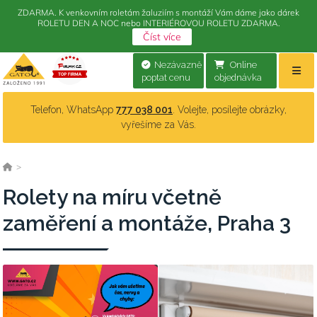
ZDARMA. K venkovním roletám žaluziím s montáží Vám dáme jako dárek
ROLETU DEN A NOC nebo INTERIÉROVOU ROLETU ZDARMA.
Číst více
Nezávazně
Online
poptat cenu
objednávka
Telefon, WhatsApp
777 038 001
. Volejte, posílejte obrázky,
vyřešíme za Vás.
>
Rolety na míru včetně
zaměření a montáže, Praha 3