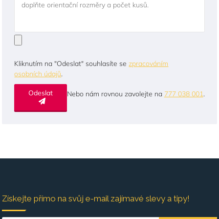
doplňte orientační rozměry a počet kusů.
Kliknutím na "Odeslat" souhlasíte se
zpracováním
osobních údajů
.
Odeslat
Nebo nám rovnou zavolejte na
777 038 001
.
Získejte přímo na svůj e-mail zajímavé slevy a tipy!