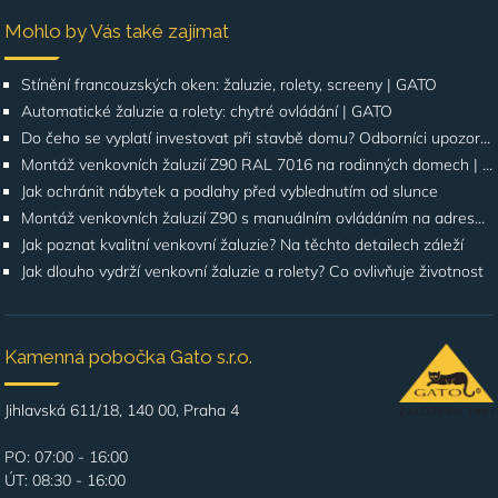
Mohlo by Vás také zajímat
Stínění francouzských oken: žaluzie, rolety, screeny | GATO
Automatické žaluzie a rolety: chytré ovládání | GATO
Do čeho se vyplatí investovat při stavbě domu? Odborníci upozorňují na stínění oken
Montáž venkovních žaluzií Z90 RAL 7016 na rodinných domech | Případová studie
Jak ochránit nábytek a podlahy před vyblednutím od slunce
Montáž venkovních žaluzií Z90 s manuálním ovládáním na adrese Štúrova, Praha 4
Jak poznat kvalitní venkovní žaluzie? Na těchto detailech záleží
Jak dlouho vydrží venkovní žaluzie a rolety? Co ovlivňuje životnost
Kamenná pobočka Gato s.r.o.
Jihlavská 611/18, 140 00, Praha 4
PO: 07:00 - 16:00
ÚT: 08:30 - 16:00