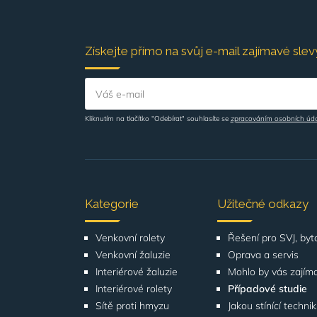
Získejte přímo na svůj e-mail zajímavé slevy
Váš e-mail
Kliknutím na tlačítko "Odebírat" souhlasíte se
zpracováním osobních úd
Kategorie
Užitečné odkazy
Venkovní rolety
Venkovní žaluzie
Oprava a servis
Interiérové žaluzie
Mohlo by vás zajím
Interiérové rolety
Případové studie
Sítě proti hmyzu
Jakou stínící techni