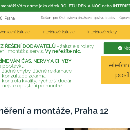
m s montáží Vám dáme jako dárek ROLETU DEN A NOC nebo INT
Řešení pro SVJ, bytová družstva, správu budov
Oprava
18, Praha
Venkovní žaluzie
Interiérové žaluzie
Interiérové rolety
EZ ŘEŠENÍ DODAVATELŮ
- žaluzie a rolety
Nez
ní, montáž a servis.
Vy neřešíte nic.
TŘÍME VÁM ČAS, NERVY A CHYBY
Telefo
te poptávku
žádné chyby, žádné reklamace
posí
konzultace zdarma
kontrola kvality, rychlejší dodání
nejste opuštěni po montáži
měření a montáže, Praha 12