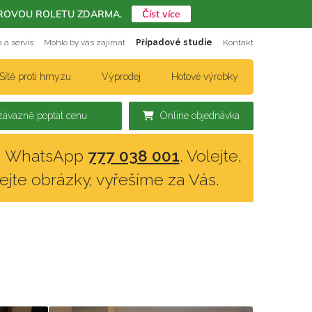
ERIÉROVOU ROLETU ZDARMA.
Číst více
 a servis
Mohlo by vás zajímat
Případové studie
Kontakt
Sítě proti hmyzu
Výprodej
Hotové výrobky
ávazně poptat cenu
Online objednávka
n, WhatsApp
777 038 001
. Volejte,
lejte obrázky, vyřešíme za Vás.