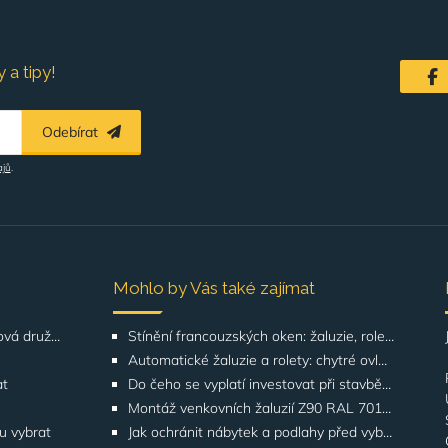
 a tipy!
Odebírat
ajů
.
Mohlo by Vás také zajímat
Řešení pro SVJ, bytová družstva, správu budov
Stínění francouzských oken: žaluzie, rolety, screeny | GATO
Automatické žaluzie a rolety: chytré ovládání | GATO
at
Do čeho se vyplatí investovat při stavbě domu? Odborníci upozorňují na stínění oken
Montáž venkovních žaluzií Z90 RAL 7016 na rodinných domech | Případová studie
ku vybrat
Jak ochránit nábytek a podlahy před vyblednutím od slunce