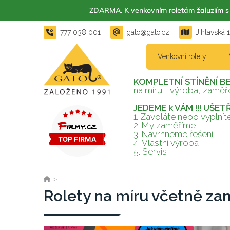
ZDARMA. K venkovním roletám žaluzií
777 038 001
gato@gato.cz
Jihlavská 
Venkovní rolety
KOMPLETNÍ STÍNĚNÍ B
na míru - výroba, zaměře
JEDEME k VÁM !!! UŠE
1. Zavoláte nebo vyplní
2.
My zaměříme
3.
Navrhneme řešení
4.
Vlastní výroba
5.
Servis
>
Rolety na míru včetně za