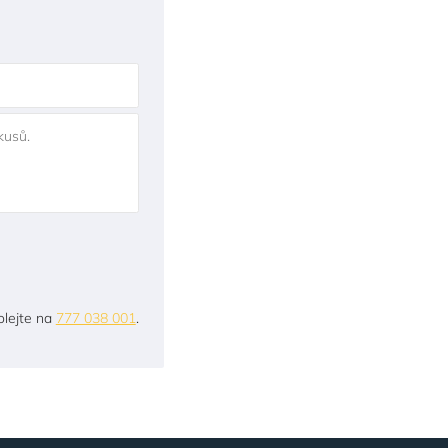
kusů.
lejte na
777 038 001
.