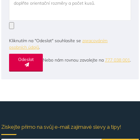
doplňte orientační rozměry a počet kusů.
Kliknutím na "Odeslat" souhlasíte se
zpracováním
osobních údajů
.
Odeslat
Nebo nám rovnou zavolejte na
777 038 001
.
Získejte přímo na svůj e-mail zajímavé slevy a tipy!