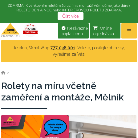
ZDARMA. K venkovním roletám žaluziím s montáží Vám dáme jako dárek
ROLETU DEN A NOC nebo INTERIÉROVOU ROLETU ZDARMA.
Číst více
Nezávazně
Online
poptat cenu
objednávka
Telefon, WhatsApp
777 038 001
. Volejte, posílejte obrázky,
vyřešíme za Vás.
>
Rolety na míru včetně
zaměření a montáže, Mělník