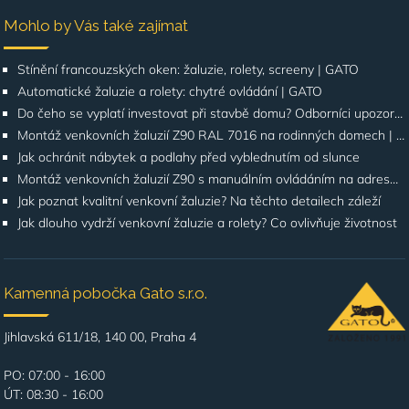
Mohlo by Vás také zajímat
Stínění francouzských oken: žaluzie, rolety, screeny | GATO
Automatické žaluzie a rolety: chytré ovládání | GATO
Do čeho se vyplatí investovat při stavbě domu? Odborníci upozorňují na stínění oken
Montáž venkovních žaluzií Z90 RAL 7016 na rodinných domech | Případová studie
Jak ochránit nábytek a podlahy před vyblednutím od slunce
Montáž venkovních žaluzií Z90 s manuálním ovládáním na adrese Štúrova, Praha 4
Jak poznat kvalitní venkovní žaluzie? Na těchto detailech záleží
Jak dlouho vydrží venkovní žaluzie a rolety? Co ovlivňuje životnost
Kamenná pobočka Gato s.r.o.
Jihlavská 611/18, 140 00, Praha 4
PO: 07:00 - 16:00
ÚT: 08:30 - 16:00