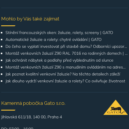
Mohlo by Vás také zajímat
Stínění francouzských oken: žaluzie, rolety, screeny | GATO
Automatické žaluzie a rolety: chytré ovládání | GATO
Do čeho se vyplatí investovat při stavbě domu? Odborníci upozorňují na stínění oken
Montáž venkovních žaluzií Z90 RAL 7016 na rodinných domech | Případová studie
Jak ochránit nábytek a podlahy před vyblednutím od slunce
Montáž venkovních žaluzií Z90 s manuálním ovládáním na adrese Štúrova, Praha 4
Jak poznat kvalitní venkovní žaluzie? Na těchto detailech záleží
Jak dlouho vydrží venkovní žaluzie a rolety? Co ovlivňuje životnost
Kamenná pobočka Gato s.r.o.
Jihlavská 611/18, 140 00, Praha 4