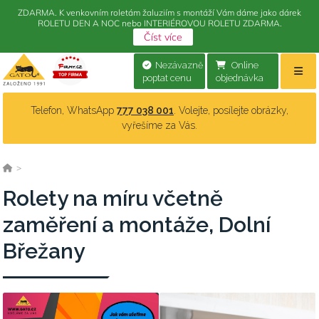
ZDARMA. K venkovním roletám žaluziím s montáží Vám dáme jako dárek
ROLETU DEN A NOC nebo INTERIÉROVOU ROLETU ZDARMA.
Číst více
Nezávazně
Online
poptat cenu
objednávka
Telefon, WhatsApp
777 038 001
. Volejte, posílejte obrázky,
vyřešíme za Vás.
>
Rolety na míru včetně
zaměření a montáže, Dolní
Břežany