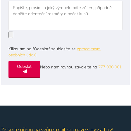
Popište, prosím, o jaký výrobek máte zájem, případně
doplňte orientační rozměry a počet kusů.
Kliknutím na "Odeslat" souhlasíte se
zpracováním
osobních údajů
.
Odeslat
Nebo nám rovnou zavolejte na
777 038 001
.
Získejte přímo na svůj e-mail zajímavé slevy a tipy!