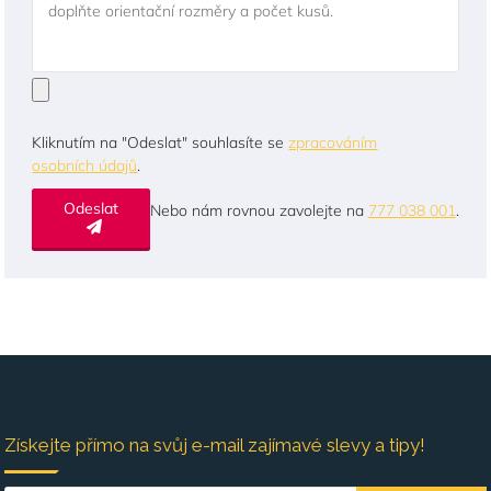
doplňte orientační rozměry a počet kusů.
Kliknutím na "Odeslat" souhlasíte se
zpracováním
osobních údajů
.
Odeslat
Nebo nám rovnou zavolejte na
777 038 001
.
Získejte přímo na svůj e-mail zajímavé slevy a tipy!