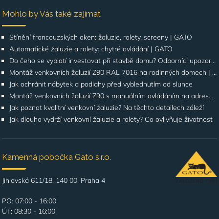
Mohlo by Vás také zajímat
Stínění francouzských oken: žaluzie, rolety, screeny | GATO
Automatické žaluzie a rolety: chytré ovládání | GATO
Do čeho se vyplatí investovat při stavbě domu? Odborníci upozorňují na stínění oken
Montáž venkovních žaluzií Z90 RAL 7016 na rodinných domech | Případová studie
Jak ochránit nábytek a podlahy před vyblednutím od slunce
Montáž venkovních žaluzií Z90 s manuálním ovládáním na adrese Štúrova, Praha 4
Jak poznat kvalitní venkovní žaluzie? Na těchto detailech záleží
Jak dlouho vydrží venkovní žaluzie a rolety? Co ovlivňuje životnost
Kamenná pobočka Gato s.r.o.
Jihlavská 611/18, 140 00, Praha 4
PO: 07:00 - 16:00
ÚT: 08:30 - 16:00