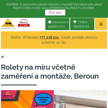
ZDARMA. K venkovním roletám žaluziím s montáží Vám dáme jako dárek
ROLETU DEN A NOC nebo INTERIÉROVOU ROLETU ZDARMA.
Číst více
Nezávazně
Online
poptat cenu
objednávka
Telefon, WhatsApp
777 038 001
. Volejte, posílejte obrázky,
vyřešíme za Vás.
>
Rolety na míru včetně
zaměření a montáže, Beroun